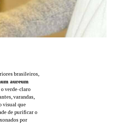
iores brasileiros,
mnum aureum
 o verde-claro
antes, varandas,
o visual que
ade de purificar o
aixonados por