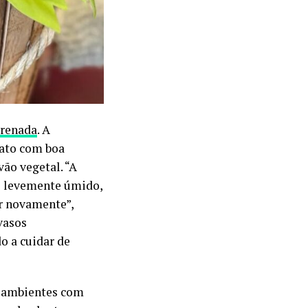
drenada
. A
ato com boa
vão vegetal. “A
lo levemente úmido,
ar novamente”,
vasos
o a cuidar de
m ambientes com