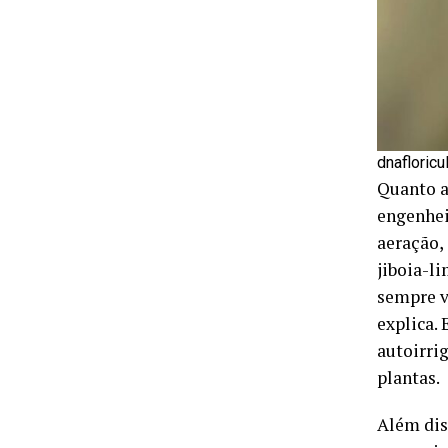
dnafloricu
Quanto a
engenhei
aeração, 
jiboia-l
sempre v
explica.
autoirrig
plantas.
Além dis