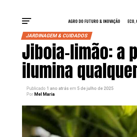
AGRO DO FUTURO & INOVAÇÃO
ECO,
JARDINAGEM & CUIDADOS
Jiboia-limão: a 
ilumina qualque
Publicado
1 ano atrás
em
5 de julho de 2025
Por
Mel Maria