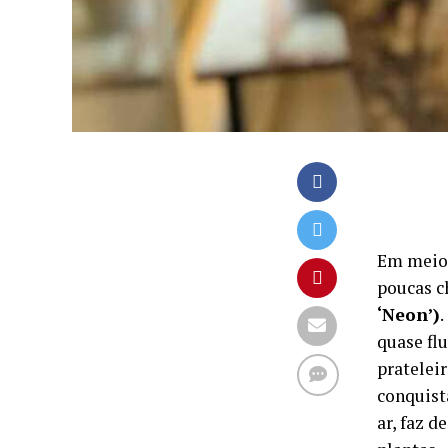
Em meio 
poucas c
‘Neon’)
.
quase fl
prateleir
conquista
ar, faz d