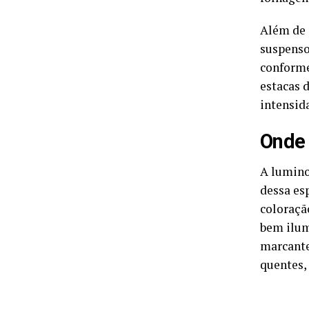
Além de s
suspenso
conforme
estacas 
intensida
Onde 
A lumino
dessa es
coloraçã
bem ilum
marcante
quentes,