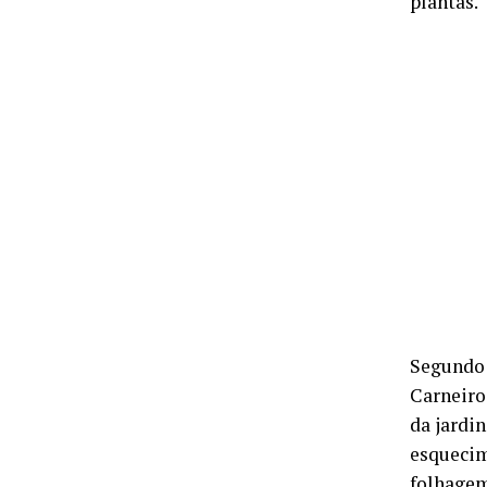
plantas.
Segundo 
Carneiro
da jardi
esquecim
folhagem