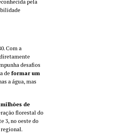
reconhecida pela
abilidade
80. Com a
i diretamente
 impunha desafios
ta de
formar um
nas a água, mas
 milhões de
ação florestal do
te 3, no oeste do
 regional.