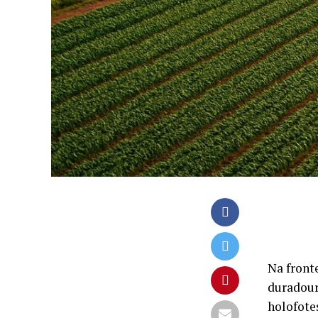
Na front
duradour
holofote