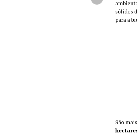
ambienta
sólidos 
para a b
São mai
hectare