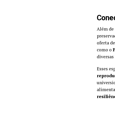
Conec
Além de 
preserva
oferta d
como o
diversas
Esses es
reprodu
universi
alimenta
resiliê