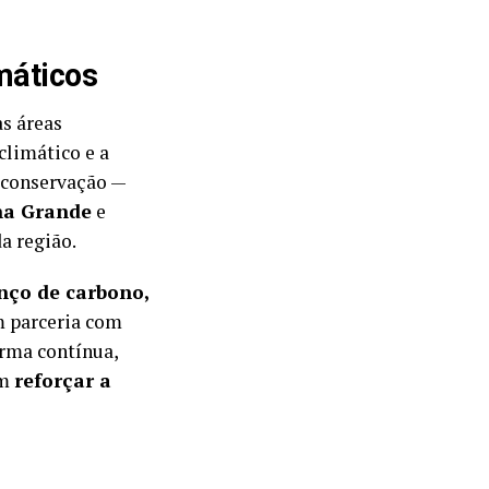
máticos
as áreas
climático e a
e conservação —
ha Grande
e
a região.
nço de carbono,
m parceria com
orma contínua,
ém
reforçar a