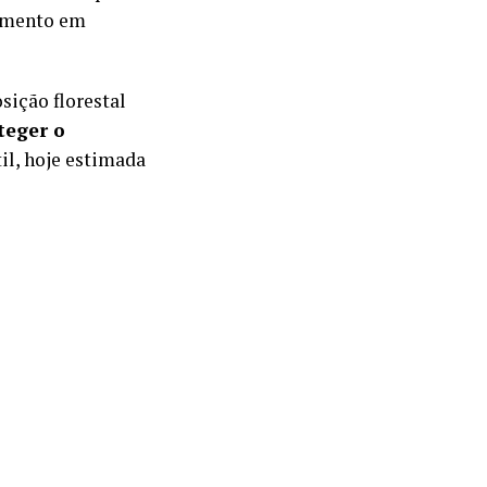
tamento em
sição florestal
teger o
il, hoje estimada