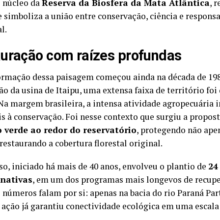
o núcleo da
Reserva da Biosfera da Mata Atlântica
, 
e simboliza a união entre conservação, ciência e respons
l.
uração com raízes profundas
ormação dessa paisagem começou ainda na década de 19
ão da usina de Itaipu, uma extensa faixa de território fo
 Na margem brasileira, a intensa atividade agropecuária
is à conservação. Foi nesse contexto que surgiu a propos
o verde ao redor do reservatório
, protegendo não ape
estaurando a cobertura florestal original.
so, iniciado há mais de 40 anos, envolveu o plantio de
24
 nativas
, em um dos programas mais longevos de recuper
s números falam por si: apenas na bacia do rio Paraná Par
a ação já garantiu conectividade ecológica em uma escala