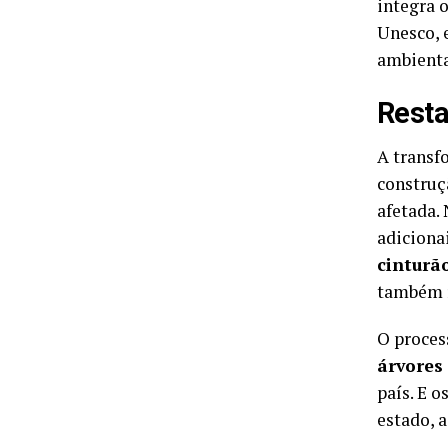
integra 
Unesco, 
ambienta
Resta
A transf
construç
afetada.
adiciona
cinturã
também r
O proces
árvores
país. E o
estado, 