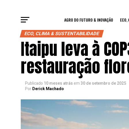
AGRO DO FUTURO & INOVAÇÃO
ECO,
ECO, CLIMA & SUSTENTABILIDADE
Itaipu leva à CO
restauração flor
Publicado
10 meses atrás
em
30 de setembro de 2025
Por
Derick Machado