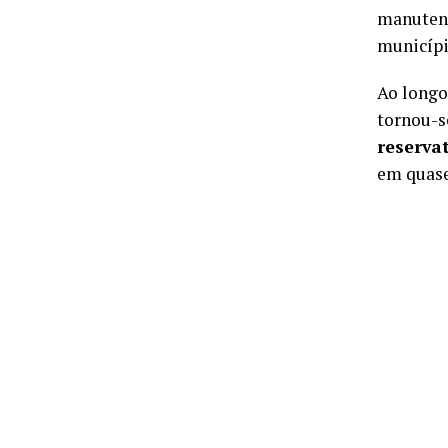
manutenç
municípi
Ao longo
tornou-
reserva
em quase