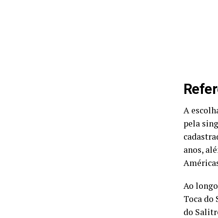
Refer
A escolh
pela sing
cadastra
anos, al
Américas
Ao longo 
Toca do 
do Salit