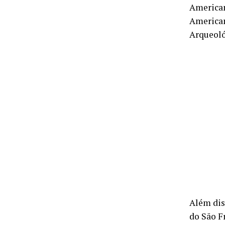
American
American
Arqueoló
Além dis
do São F