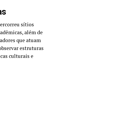
as
ercorreu sítios
acadêmicas, além de
sadores que atuam
observar estruturas
cas culturais e