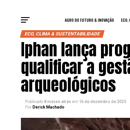
AGRO DO FUTURO & INOVAÇÃO
ECO,
ECO, CLIMA & SUSTENTABILIDADE
Iphan lança pro
qualificar a gest
arqueológicos
Publicado
8 meses atrás
em
16 de dezembro de 2025
Por
Derick Machado