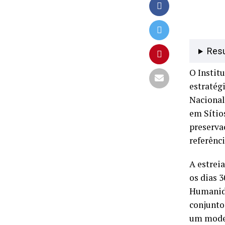
Res
O Instit
estratég
Nacional
em Sítio
preserva
referênci
A estrei
os dias 
Humanida
conjunto
um model