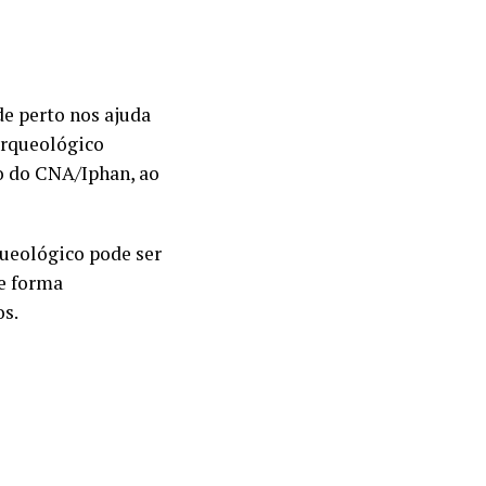
de perto nos ajuda
 arqueológico
ão do CNA/Iphan, ao
ueológico pode ser
e forma
os.