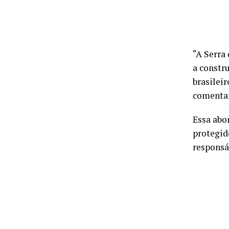
“A Serra 
a constru
brasilei
comentar 
Essa abo
protegid
responsáv