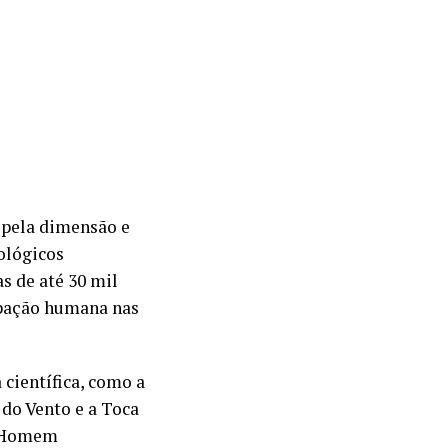
a pela dimensão e
eológicos
s de até 30 mil
upação humana nas
 científica, como a
 do Vento e a Toca
do Homem