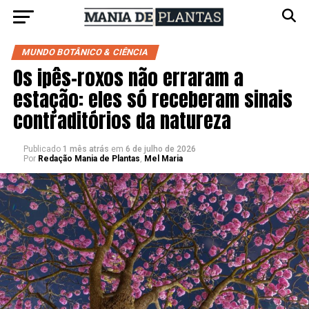
MUNDO BOTÂNICO & CIÊNCIA
Os ipês-roxos não erraram a
estação: eles só receberam sinais
contraditórios da natureza
Publicado
1 mês atrás
em
6 de julho de 2026
Por
Redação Mania de Plantas
,
Mel Maria