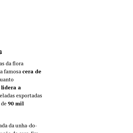
s
s da flora
i a famosa
cera de
quanto
lidera a
eladas exportadas
a de
90 mil
lada da unha-do-