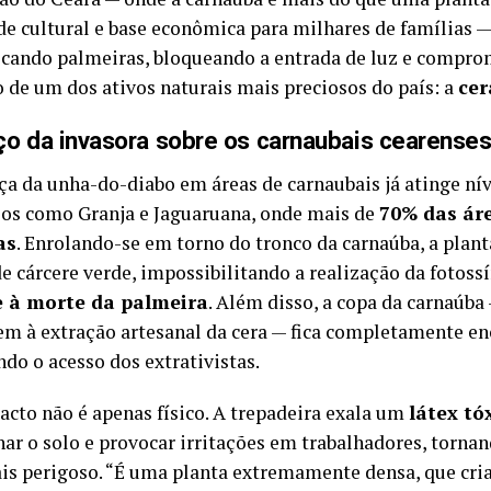
de cultural e base econômica para milhares de famílias —
cando palmeiras, bloqueando a entrada de luz e compr
 de um dos ativos naturais mais preciosos do país: a
cer
ço da invasora sobre os carnaubais cearense
ça da unha-do-diabo em áreas de carnaubais já atinge ní
os como Granja e Jaguaruana, onde mais de
70% das ár
as
. Enrolando-se em torno do tronco da carnaúba, a plan
e cárcere verde, impossibilitando a realização da fotossí
 e à morte da palmeira
. Além disso, a copa da carnaúba
em à extração artesanal da cera — fica completamente en
ndo o acesso dos extrativistas.
acto não é apenas físico. A trepadeira exala um
látex tó
ar o solo e provocar irritações em trabalhadores, torna
is perigoso. “É uma planta extremamente densa, que cria