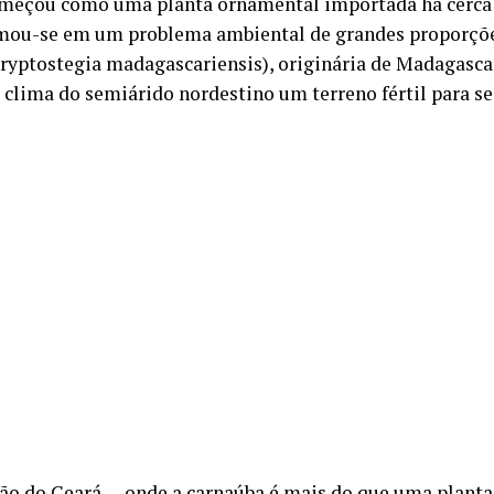
meçou como uma planta ornamental importada há cerca 
mou-se em um problema ambiental de grandes proporçõ
ryptostegia madagascariensis), originária de Madagasca
o clima do semiárido nordestino um terreno fértil para se
ão do Ceará — onde a carnaúba é mais do que uma planta