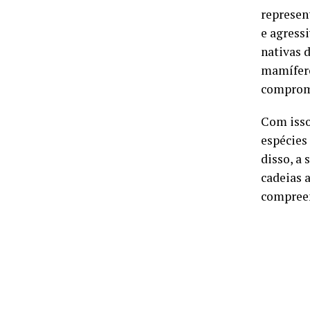
represen
e agress
nativas 
mamífero
comprome
Com isso
espécies
disso, a
cadeias 
compree