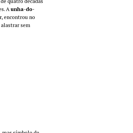
de quatro décadas
es. A
unha-do-
r, encontrou no
 alastrar sem
, mas símbolo de