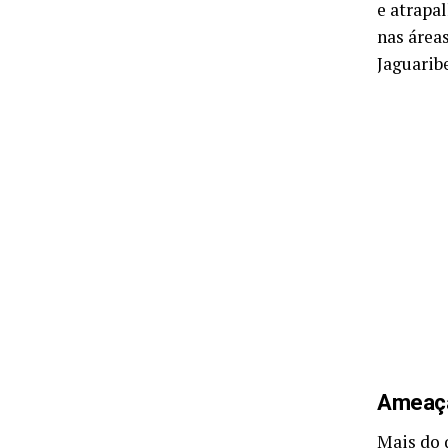
e atrapa
nas área
Jaguarib
Ameaça 
Mais do 