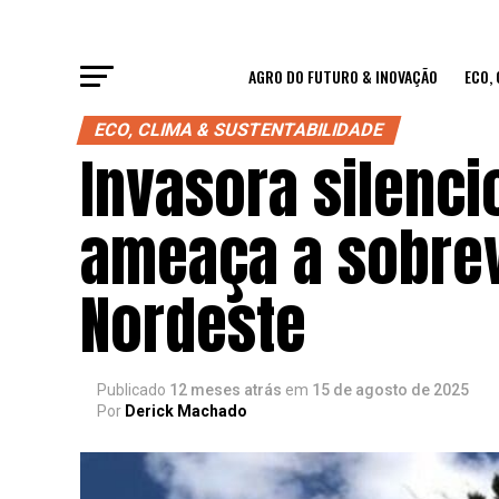
AGRO DO FUTURO & INOVAÇÃO
ECO,
ECO, CLIMA & SUSTENTABILIDADE
Invasora silenc
ameaça a sobrev
Nordeste
Publicado
12 meses atrás
em
15 de agosto de 2025
Por
Derick Machado