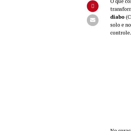
O que co
transfor
diabo
(C
solo e n
controle.
No coraç