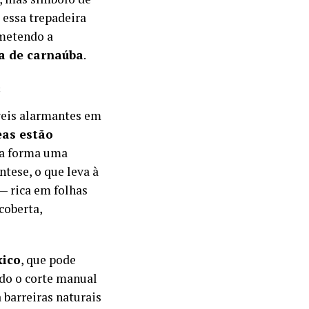
 essa trepadeira
ometendo a
a de carnaúba
.
s
veis alarmantes em
eas estão
ta forma uma
ntese, o que leva à
 — rica em folhas
coberta,
xico
, que pode
ndo o corte manual
 barreiras naturais