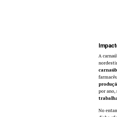
Impact
A carnaú
nordesti
carnaú
farmacêu
produçã
por ano,
trabalh
No entan