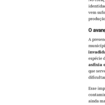
identida
vem sufo
produção
O avan
A presen
municípi
invadid
espécie d
asfixia
que serv
dificulta
Esse imp
contamin
ainda ma