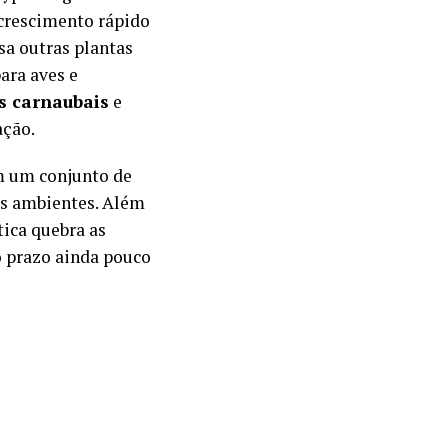
 crescimento rápido
sa outras plantas
ara aves e
s carnaubais
e
ação.
m um conjunto de
es ambientes. Além
tica quebra as
o prazo ainda pouco