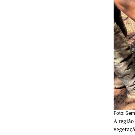
Foto: Sem
A região
vegetaçã