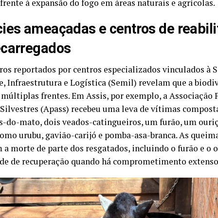
 frente à expansão do fogo em áreas naturais e agrícolas.
ies ameaçadas e centros de reabil
ecarregados
os reportados por centros especializados vinculados à S
, Infraestrutura e Logística (Semil) revelam que a biodi
 múltiplas frentes. Em Assis, por exemplo, a Associação 
Silvestres (Apass) recebeu uma leva de vítimas composta
s-do-mato, dois veados-catingueiros, um furão, um ouri
como urubu, gavião-carijó e pomba-asa-branca. As queim
 a morte de parte dos resgatados, incluindo o furão e o o
ade de recuperação quando há comprometimento extenso 