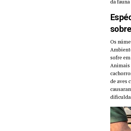
da fauna
Espéc
sobr
Os númer
Ambiente
sofre em
Animais 
cachorro
de aves 
causaram
dificuld