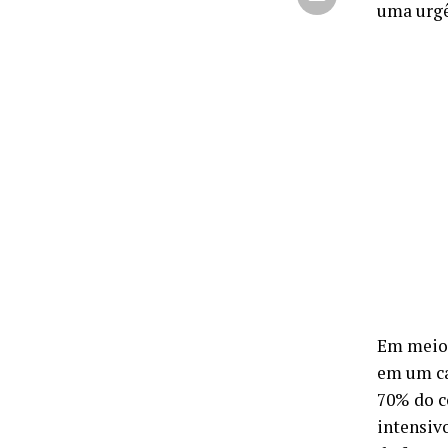
uma urgê
Em meio 
em um ca
70% do c
intensiv