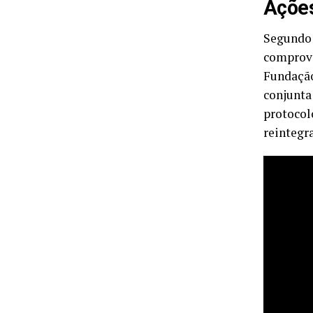
Ações
Segundo 
comprova
Fundação
conjunta
protocol
reintegr