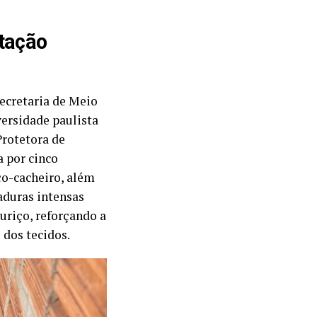
itação
ecretaria de Meio
versidade paulista
Protetora de
 por cinco
ço-cacheiro, além
aduras intensas
uriço, reforçando a
dos tecidos.