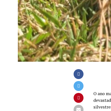
O ano ma
devastad
silvestr