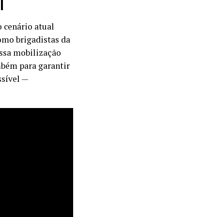
l
 cenário atual
omo brigadistas da
Essa mobilização
mbém para garantir
ssível —