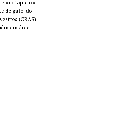
s e um tapicuru —
te de gato-do-
lvestres (CRAS)
mbém em área