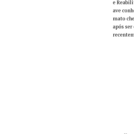
e Reabil
ave conh
mato che
após ser
recentem