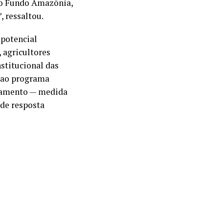
 do Fundo Amazônia,
 ressaltou.
 potencial
 agricultores
stitucional das
r ao programa
tamento — medida
 de resposta