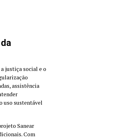
 da
 justiça social e o
gularização
das, assistência
atender
 o uso sustentável
rojeto Sanear
dicionais. Com