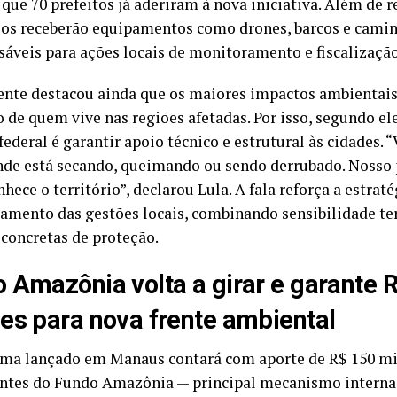
que 70 prefeitos já aderiram à nova iniciativa. Além de r
os receberão equipamentos como drones, barcos e camin
sáveis para ações locais de monitoramento e fiscalização
ente destacou ainda que os maiores impactos ambientais
 de quem vive nas regiões afetadas. Por isso, segundo ele
ederal é garantir apoio técnico e estrutural às cidades. “
de está secando, queimando ou sendo derrubado. Nosso 
ece o território”, declarou Lula. A fala reforça a estraté
mento das gestões locais, combinando sensibilidade ter
concretas de proteção.
 Amazônia volta a girar e garante 
es para nova frente ambiental
ma lançado em Manaus contará com aporte de R$ 150 m
ntes do Fundo Amazônia — principal mecanismo interna