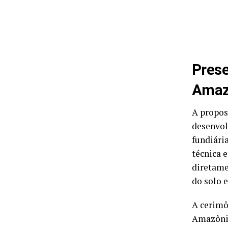
Prese
Amaz
A propos
desenvol
fundiári
técnica 
diretame
do solo 
A cerimô
Amazônia