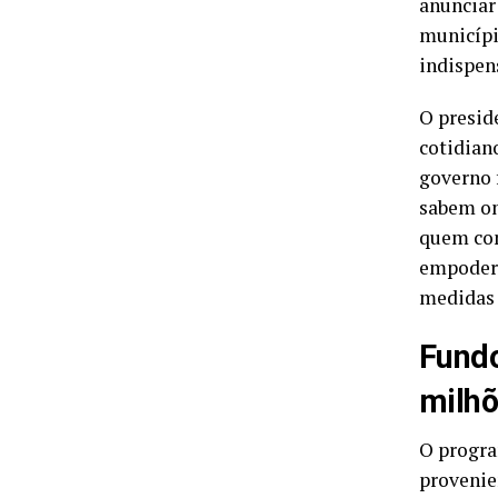
anunciar 
municípi
indispen
O presid
cotidiano
governo f
sabem on
quem conh
empodera
medidas 
Fundo
milhõ
O progra
provenie