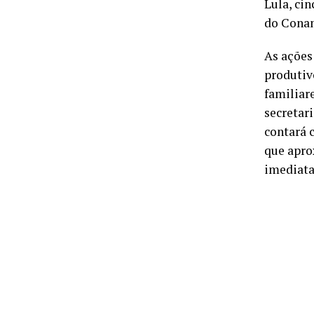
Lula, ci
do Conam
As ações
produtiv
familiar
secretar
contará 
que apro
imediata