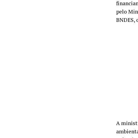
financia
pelo Min
BNDES, c
A minist
ambienta