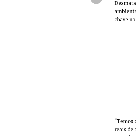
Desmatam
ambienta
chave no
“Temos q
reais de