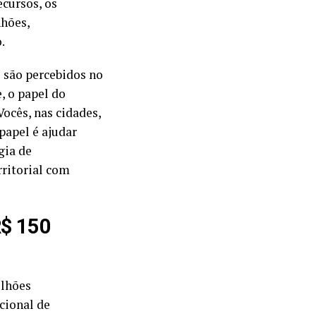
ecursos, os
hões,
.
 são percebidos no
, o papel do
Vocês, nas cidades,
papel é ajudar
gia de
ritorial com
R$ 150
ilhões
cional de