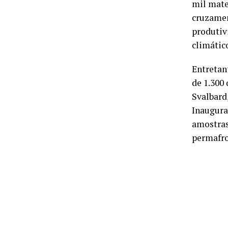
mil mater
cruzamen
produtiv
climátic
Entretant
de 1.300
Svalbard
Inaugura
amostras
permafro