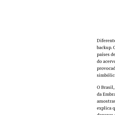
Diferent
backup. 
países d
do acerv
provocad
simbólic
O Brasil
da Embra
amostras
explica 
dezenas 