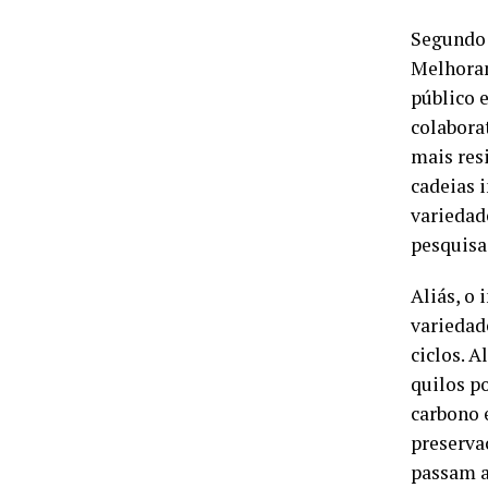
Segundo 
Melhoram
público 
colabora
mais res
cadeias 
variedad
pesquisa
Aliás, o
variedad
ciclos. 
quilos p
carbono 
preserva
passam a