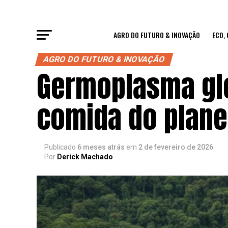
AGRO DO FUTURO & INOVAÇÃO
ECO,
AGRO DO FUTURO & INOVAÇÃO
Germoplasma glo
comida do plane
Publicado
6 meses atrás
em
2 de fevereiro de 2026
Por
Derick Machado