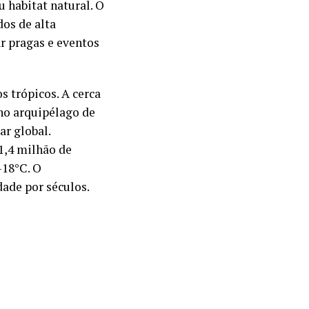
u habitat natural. O
os de alta
ar pragas e eventos
s trópicos. A cerca
 no arquipélago de
ar global.
1,4 milhão de
-18°C. O
dade por séculos.