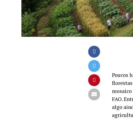
Poucos l
floresta
mosaico 
FAO. Ent
algo ain
agricult