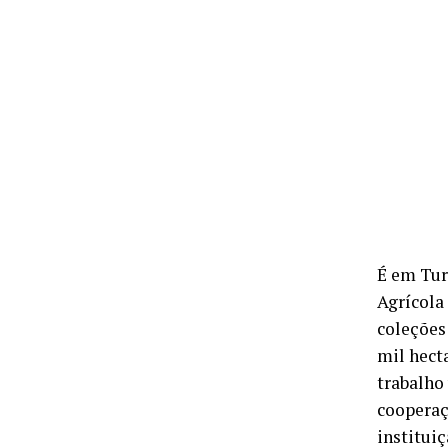
É em Turr
Agrícola
coleções
mil hect
trabalho
cooperaç
institui