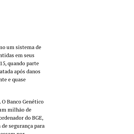
omo um sistema de
ntidas em seus
15, quando parte
gatada após danos
nte e quase
l. O Banco Genético
 um milhão de
oordenador do BGE,
a de segurança para
 passam por