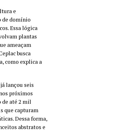
ltura e
o de domínio
os. Essa lógica
nvolvam plantas
 que ameaçam
 Ceplac busca
a, como explica a
já lançou seis
 nos próximos
 de até 2 mil
ais que capturam
ticas. Dessa forma,
nceitos abstratos e