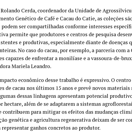
Rolando Cerda, coordenador da Unidade de Agrossilvicu
ento Genético de Café e Cacau do Catie, as coleções sã
e podem ser compartilhadas conforme interesses específic
tiva permite que produtores e centros de pesquisa dese
istentes e produtivas, especialmente diante de doenças
inteiras. No caso do cacau, por exemplo, a parceria com a
es capazes de enfrentar a monilíase e a vassoura-de-brux
dora Mariela Leandro.
 impacto econômico desse trabalho é expressivo. O centro 
es de cacau nos últimos 15 anos e prevê novos materiais
Algumas dessas linhagens apresentam potencial produtivo
or hectare, além de se adaptarem a sistemas agroflorest
e contribuem para mitigar os efeitos das mudanças climá
ção genética e agricultura regenerativa deixam de ser co
 representar ganhos concretos ao produtor.