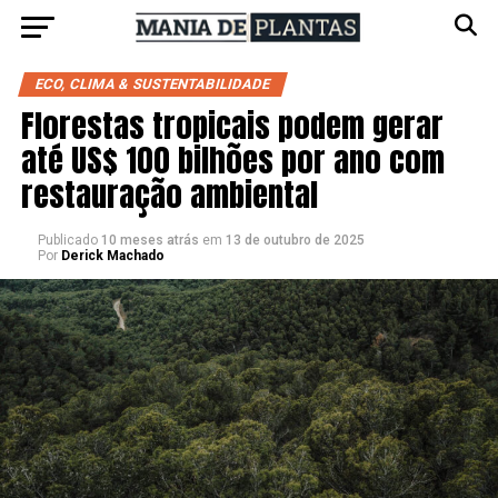
ECO, CLIMA & SUSTENTABILIDADE
Florestas tropicais podem gerar
até US$ 100 bilhões por ano com
restauração ambiental
Publicado
10 meses atrás
em
13 de outubro de 2025
Por
Derick Machado