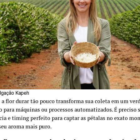
ulgação Kapeh
e a flor durar tão pouco transforma sua coleta em um verd
o para máquinas ou processos automatizados. É preciso s
cia e timing perfeito para captar as pétalas no exato m
seu aroma mais puro.