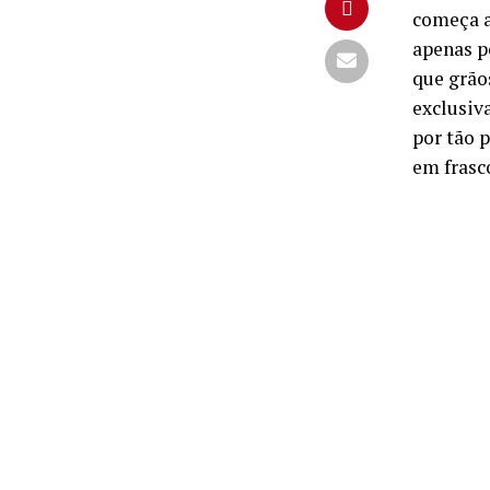
começa a
apenas po
que grão
exclusiv
por tão 
em frasc