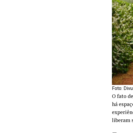
Foto: Div
O fato d
há espaç
experiên
liberam 