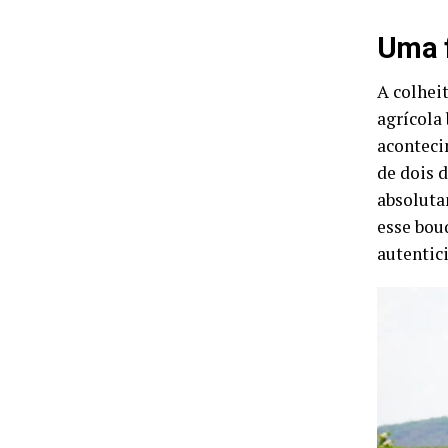
Uma f
A colhei
agrícola
aconteci
de dois d
absoluta
esse bou
autentici