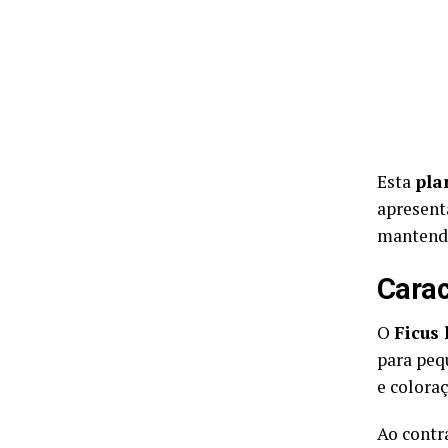
Esta
pla
apresent
mantendo
Carac
O
Ficus 
para peq
e colora
Ao contrá