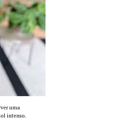
orver uma
ol intenso.