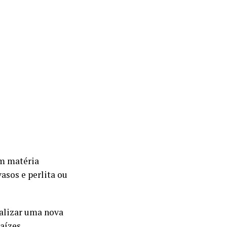
em matéria
asos e perlita ou
ealizar uma nova
aízes.