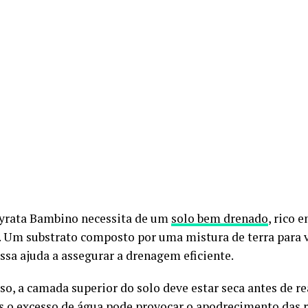
lyrata Bambino necessita de um
solo bem drenado
, rico 
. Um substrato composto por uma mistura de terra para v
ossa ajuda a assegurar a drenagem eficiente.
so, a camada superior do solo deve estar seca antes de r
is o excesso de água pode provocar o apodrecimento das r