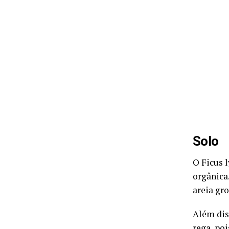
Solo
O Ficus 
orgânica
areia gr
Além dis
rega, po