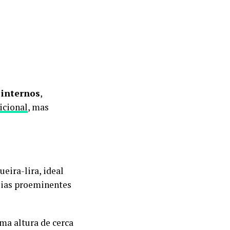
 internos
,
icional
, mas
eira-lira, ideal
veias proeminentes
uma altura de cerca