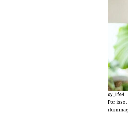
sy_life4
Por isso
iluminaç