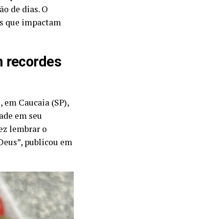
ão de dias. O
ias que impactam
m recordes
 em Caucaia (SP),
dade em seu
ez lembrar o
Deus”, publicou em