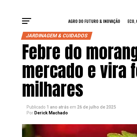
AGRO DO FUTURO & INOVAÇÃO
ECO,
JARDINAGEM & CUIDADOS
Febre do moran
mercado e vira 
milhares
Publicado
1 ano atrás
em
26 de julho de 2025
Por
Derick Machado