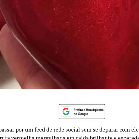
l passar por um feed de rede social sem se deparar com el
fruta vermelha mergulhada em calda brilhante e espetada