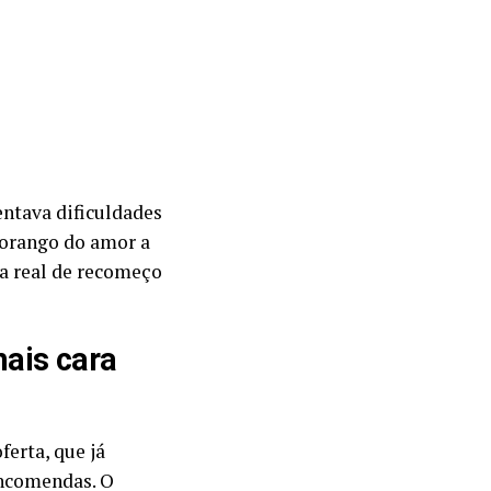
entava dificuldades
morango do amor a
va real de recomeço
ais cara
erta, que já
encomendas. O