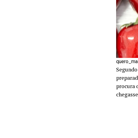
quero_ma
Segundo 
preparada
procura 
chegass