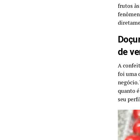
frutos à
fenômeno
diretame
Doçur
de v
A confei
foi uma 
negócio.
quanto é
seu perf