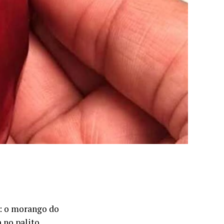
e: o morango do
 no palito