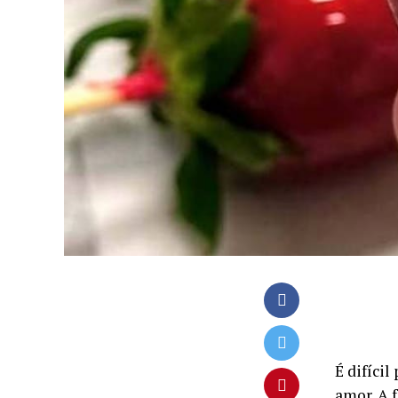
É difíci
amor. A 