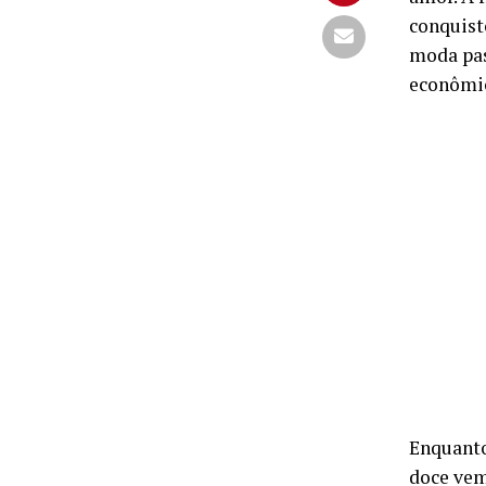
conquist
moda pas
econômi
Enquanto 
doce vem