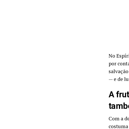
No Espíri
por cont
salvação
— e de lu
A fru
tam
Com a de
costuma 