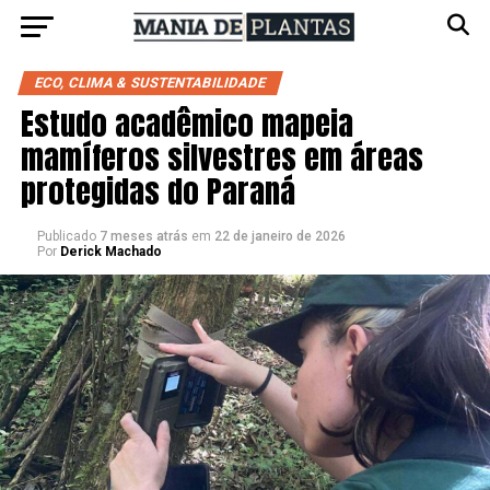
ECO, CLIMA & SUSTENTABILIDADE
Estudo acadêmico mapeia
mamíferos silvestres em áreas
protegidas do Paraná
Publicado
7 meses atrás
em
22 de janeiro de 2026
Por
Derick Machado