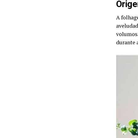
Orige
A folhag
aveludad
volumosa
durante 