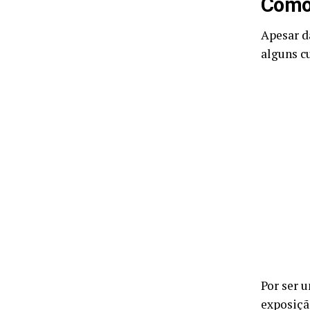
Como 
Apesar d
alguns c
Por ser 
exposiçã