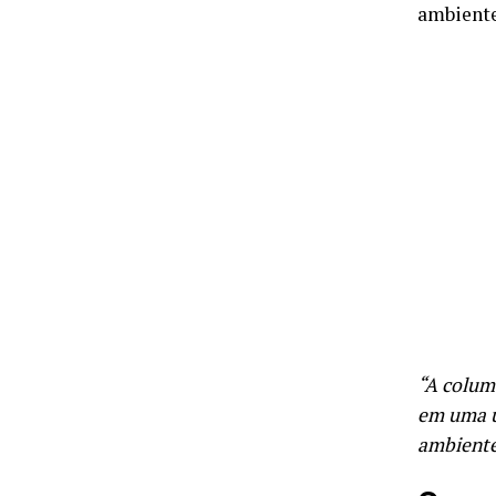
ambiente
“A colum
em uma ú
ambiente