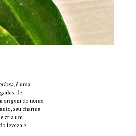
oriosa
, é uma
ngadas, de
 a origem do nome
anto, seu charme
ue cria um
do leveza e