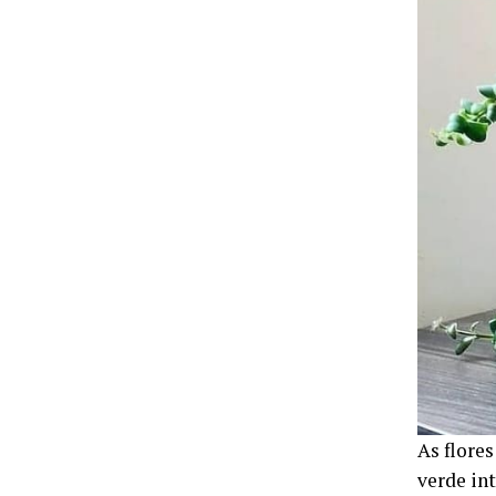
As flore
verde in