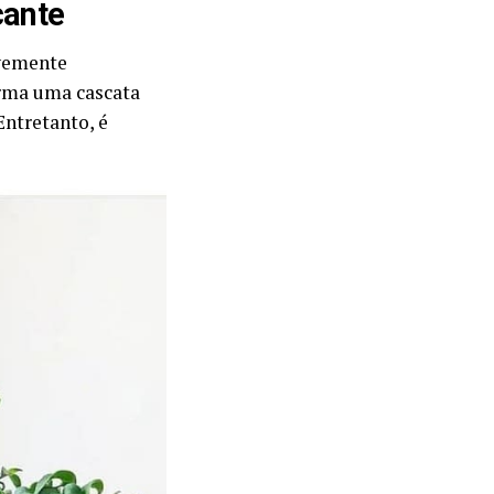
cante
evemente
orma uma cascata
ntretanto, é