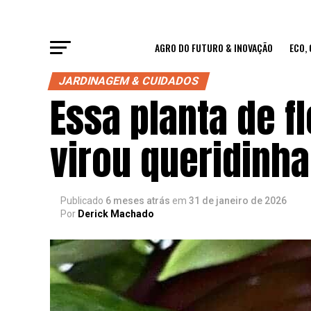
AGRO DO FUTURO & INOVAÇÃO
ECO,
JARDINAGEM & CUIDADOS
Essa planta de f
virou queridinh
Publicado
6 meses atrás
em
31 de janeiro de 2026
Por
Derick Machado