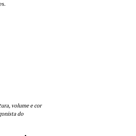
es.
ura, volume e cor
gonista do