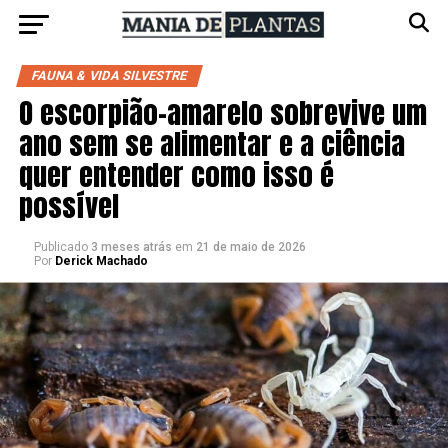
FAUNA & VIDA SILVESTRE
O escorpião-amarelo sobrevive um
ano sem se alimentar e a ciência
quer entender como isso é
possível
Publicado
3 meses atrás
em
21 de maio de 2026
Por
Derick Machado