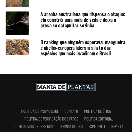
A aranha australiana que dispensa o ataque:
ela constrói uma mola de seda e deixa a
presa se catapultar sozinha
O ranking que ninguém esperava: mangueira
e abelha-europeia lideram a lista das
espécies que mais invadiram o Brasil
POLITICA DE PRIVACIDADE
CONTATO
POLITICA DE ÉTICA
POLITICA DE VERIFICAÇÃO DOS FATOS
POLITICA EDITORIAL
QUEM SOMOS | SOBRE NÓS
TERMOS DE USO
EXPEDIENTE
REVISTA