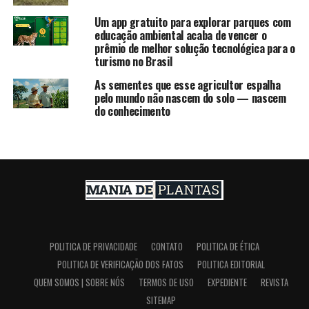
Um app gratuito para explorar parques com
educação ambiental acaba de vencer o
prêmio de melhor solução tecnológica para o
turismo no Brasil
As sementes que esse agricultor espalha
pelo mundo não nascem do solo — nascem
do conhecimento
POLITICA DE PRIVACIDADE
CONTATO
POLITICA DE ÉTICA
POLITICA DE VERIFICAÇÃO DOS FATOS
POLITICA EDITORIAL
QUEM SOMOS | SOBRE NÓS
TERMOS DE USO
EXPEDIENTE
REVISTA
SITEMAP