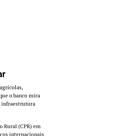
ar
agrícolas,
 que o banco mira
 infraestrutura
to Rural (CPR) em
ços internacionais