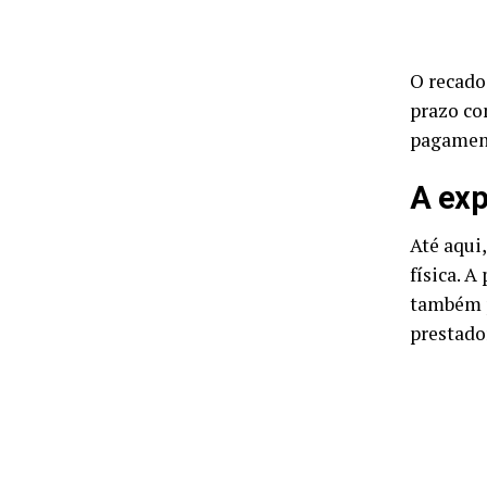
O recado 
prazo co
pagamen
A exp
Até aqui
física. 
também p
prestador