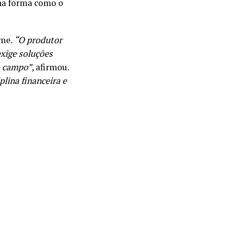
na forma como o
ume.
“O produtor
exige soluções
do campo”
, afirmou.
plina financeira e