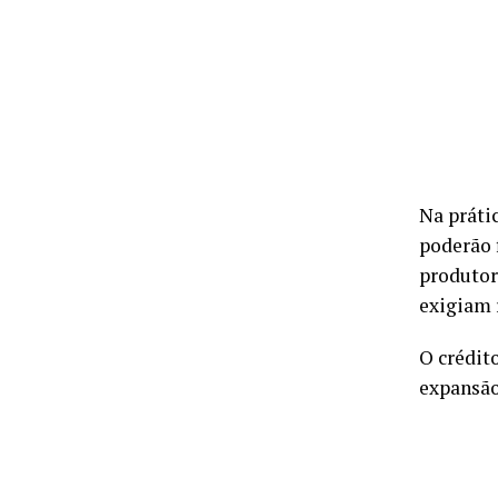
Na práti
poderão 
produtor
exigiam 
O crédito
expansão