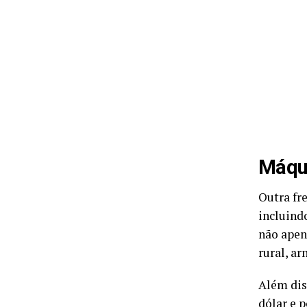
Máqui
Outra fr
incluind
não apen
rural, a
Além dis
dólar e 