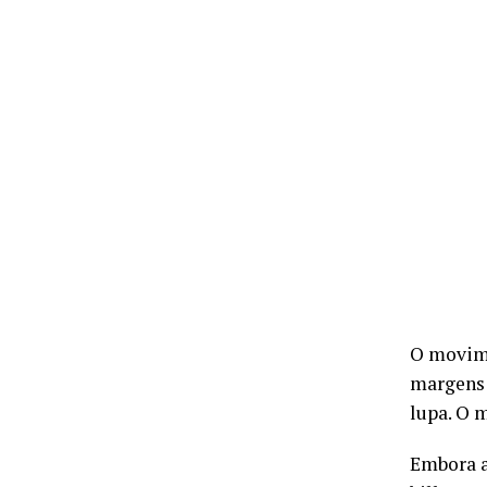
O movime
margens 
lupa. O m
Embora a