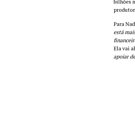
bilhões 
produtor 
Para Nad
está mais
financeir
Ela vai 
apoiar d