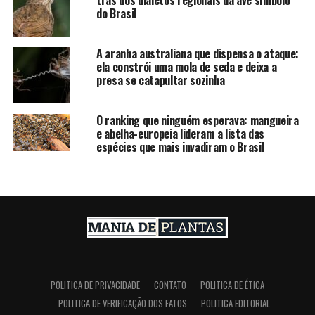
trás dos dialetos regionais da ave símbolo
do Brasil
A aranha australiana que dispensa o ataque:
ela constrói uma mola de seda e deixa a
presa se catapultar sozinha
O ranking que ninguém esperava: mangueira
e abelha-europeia lideram a lista das
espécies que mais invadiram o Brasil
POLITICA DE PRIVACIDADE
CONTATO
POLITICA DE ÉTICA
POLITICA DE VERIFICAÇÃO DOS FATOS
POLITICA EDITORIAL