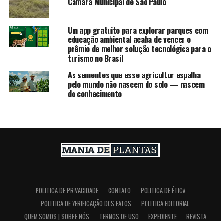
Câmara Municipal de São Paulo
Um app gratuito para explorar parques com
educação ambiental acaba de vencer o
prêmio de melhor solução tecnológica para o
turismo no Brasil
As sementes que esse agricultor espalha
pelo mundo não nascem do solo — nascem
do conhecimento
POLITICA DE PRIVACIDADE
CONTATO
POLITICA DE ÉTICA
POLITICA DE VERIFICAÇÃO DOS FATOS
POLITICA EDITORIAL
QUEM SOMOS | SOBRE NÓS
TERMOS DE USO
EXPEDIENTE
REVISTA