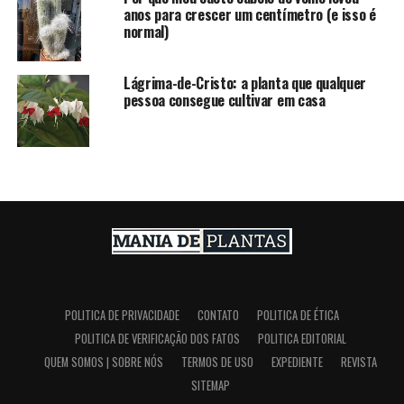
anos para crescer um centímetro (e isso é
normal)
Lágrima-de-Cristo: a planta que qualquer
pessoa consegue cultivar em casa
POLITICA DE PRIVACIDADE
CONTATO
POLITICA DE ÉTICA
POLITICA DE VERIFICAÇÃO DOS FATOS
POLITICA EDITORIAL
QUEM SOMOS | SOBRE NÓS
TERMOS DE USO
EXPEDIENTE
REVISTA
SITEMAP