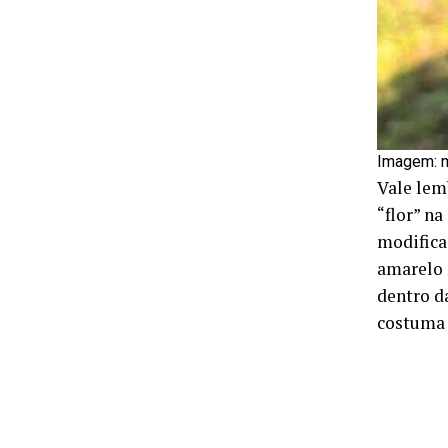
Imagem: m
Vale lem
“flor” n
modifica
amarelo 
dentro d
costuma 