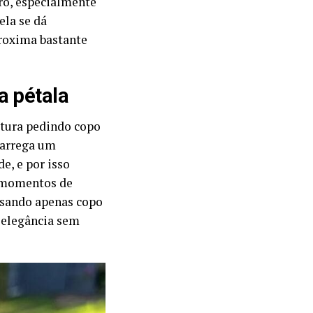
iro, especialmente
ela se dá
proxima bastante
a pétala
tura pedindo copo
 carrega um
e, e por isso
m momentos de
 usando apenas copo
a elegância sem