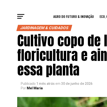
AGRO DO FUTURO & INOVAÇÃO
ECO,
JARDINAGEM & CUIDADOS
Cultivo copo de 
floricultura e 
essa planta
Publicado
1 mês atrás
em
30 de junho de 2026
Por
Mel Maria