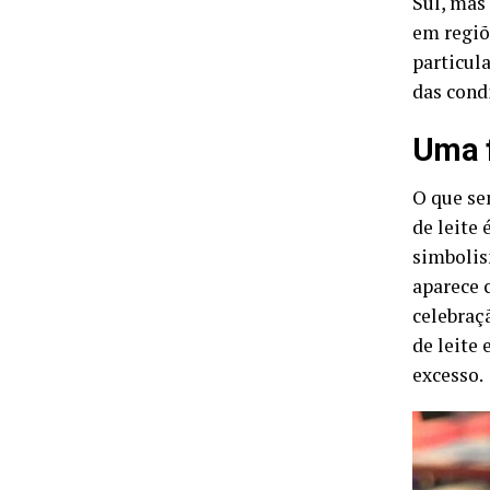
Sul, mas
em regiõ
particul
das cond
Uma f
O que se
de leite
simbolism
aparece 
celebraç
de leite
excesso.