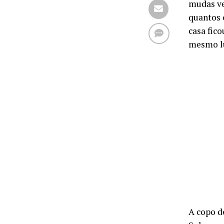
mudas ve
quantos 
casa fic
mesmo lu
A copo de