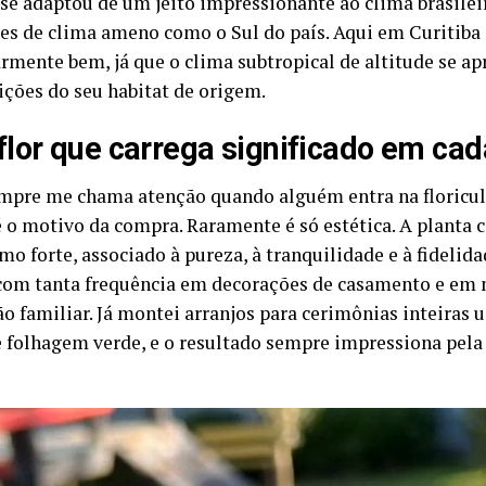
 se adaptou de um jeito impressionante ao clima brasile
es de clima ameno como o Sul do país. Aqui em Curitiba 
armente bem, já que o clima subtropical de altitude se a
ições do seu habitat de origem.
lor que carrega significado em cad
mpre me chama atenção quando alguém entra na floricul
 é o motivo da compra. Raramente é só estética. A planta
o forte, associado à pureza, à tranquilidade e à fidelidad
com tanta frequência em decorações de casamento e e
ão familiar. Já montei arranjos para cerimônias inteiras
 e folhagem verde, e o resultado sempre impressiona pel