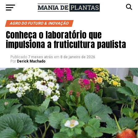
AGRO DO FUTURO & INOVAÇÃO
Conheça o laboratório que
impulsiona a fruticultura paulista
Publicado
7 meses atrás
em
8 de janeiro de 2026
Por
Derick Machado