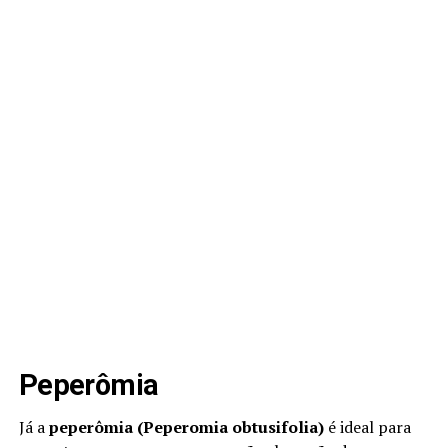
P
eperômia
Já a
peperômia (Peperomia obtusifolia)
é ideal para