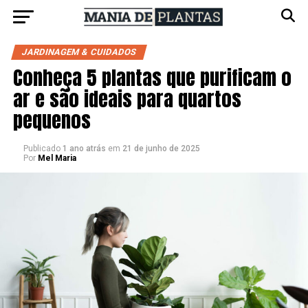
JARDINAGEM & CUIDADOS
Conheça 5 plantas que purificam o
ar e são ideais para quartos
pequenos
Publicado
1 ano atrás
em
21 de junho de 2025
Por
Mel Maria