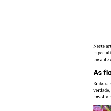
Neste ar
especial
encante 
As fl
Embora s
verdade,
envolta 