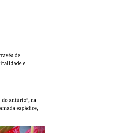
través de
italidade e
do antúrio”, na
hamada espádice,