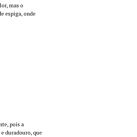
lor, mas o
de espiga, onde
te, pois a
 e duradouro, que