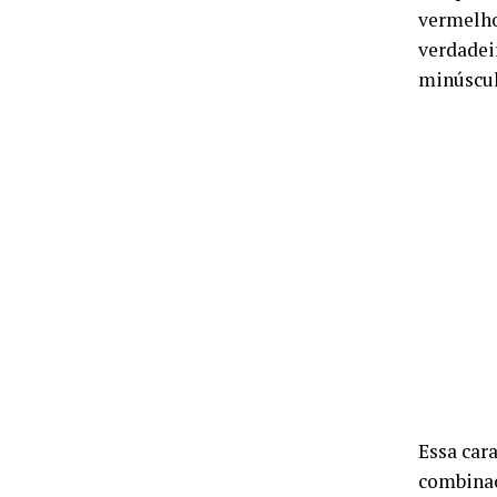
vermelho
verdadei
minúscul
Essa cara
combinaç