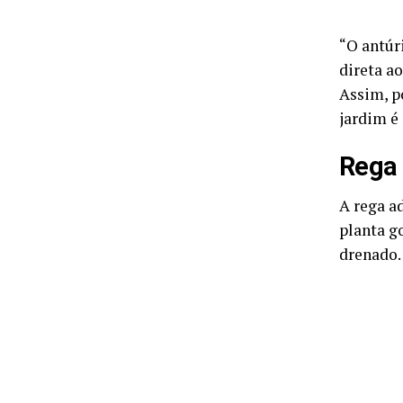
“O antúr
direta ao
Assim, p
jardim é 
Rega 
A rega a
planta g
drenado.