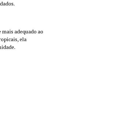
dados.
e mais adequado ao
opicais, ela
midade.