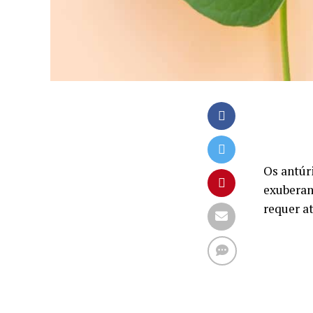
Os antúr
exuberan
requer a