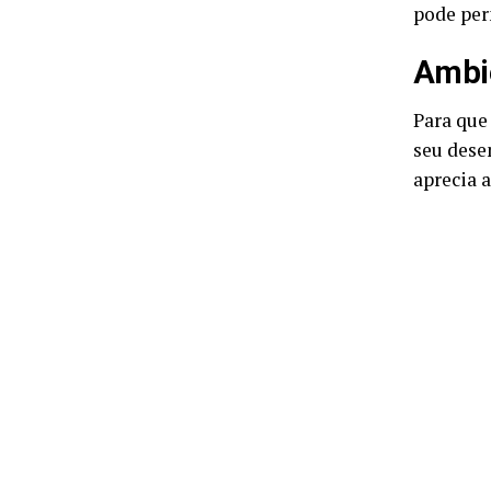
pode per
Ambie
Para que
seu desen
aprecia 