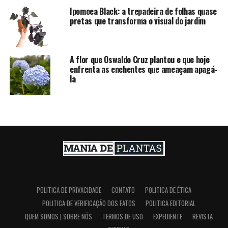
Ipomoea Black: a trepadeira de folhas quase
pretas que transforma o visual do jardim
A flor que Oswaldo Cruz plantou e que hoje
enfrenta as enchentes que ameaçam apagá-
la
POLITICA DE PRIVACIDADE
CONTATO
POLITICA DE ÉTICA
POLITICA DE VERIFICAÇÃO DOS FATOS
POLITICA EDITORIAL
QUEM SOMOS | SOBRE NÓS
TERMOS DE USO
EXPEDIENTE
REVISTA