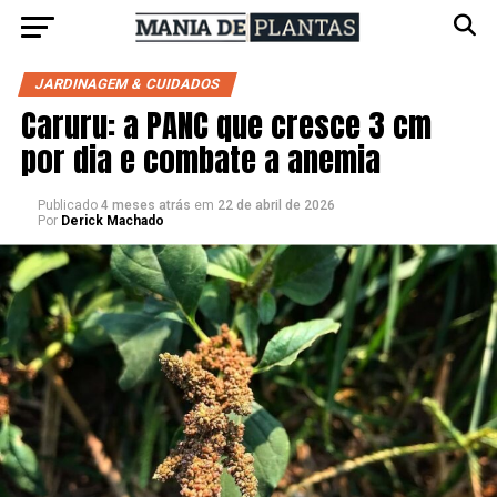
JARDINAGEM & CUIDADOS
Caruru: a PANC que cresce 3 cm
por dia e combate a anemia
Publicado
4 meses atrás
em
22 de abril de 2026
Por
Derick Machado