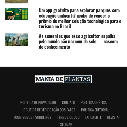
Um app gratuito para explorar parques com
educação ambiental acaba de vencer o
prêmio de melhor solução tecnológica para o
turismo no Brasil
As sementes que esse agricultor espalha
pelo mundo não nascem do solo — nascem
do conhecimento
POLITICA DE PRIVACIDADE
CONTATO
POLITICA DE ÉTICA
POLITICA DE VERIFICAÇÃO DOS FATOS
POLITICA EDITORIAL
QUEM SOMOS | SOBRE NÓS
TERMOS DE USO
EXPEDIENTE
REVISTA
SITEMAP