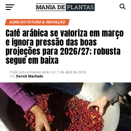
AGRO DO FUTURO & INOVAÇÃO
Café arábica se valoriza em março
e ignora pressão das boas
projeções para 2026/27; robusta
segue em baixa
Publicado
4 meses atrás
em
1 de abril de 2026
Por
Derick Machado