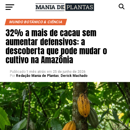
MUNDO BOTÂNICO & CIÊNCIA
32% a mais de cacau sem
aumentar defensivos: a
descoberta que pode mudar o
cultivo na Amazônia
Publicado
1 mês atrás
em
25 de junho de 2026
Por
Redação Mania de Plantas
,
Derick Machado