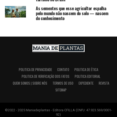
As sementes que esse agricultor espalha
pelo mundo não nascem do solo — nascem
do conhecimento
POLITICA DE PRIVACIDADE
CONTATO
POLITICA DE ÉTICA
POLITICA DE VERIFICAÇÃO DOS FATOS
POLITICA EDITORIAL
QUEM SOMOS | SOBRE NÓS
TERMOS DE USO
EXPEDIENTE
REVISTA
SITEMAP
©2022 - 2025 Maniadeplantas - Editora CFILLA (CNPJ: 47.923.569/0001-
92)