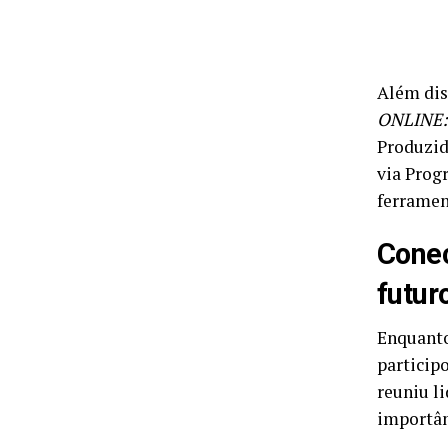
Além dis
ONLINE: 
Produzid
via Prog
ferramen
Conec
futur
Enquanto
particip
reuniu li
importân