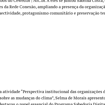
mbos do Ceweb.br | NIC.br. A eles se juntou Sabrina Costa
s da Rede Conexão, ampliando a presença da organizaçã
nectividade, protagonismo comunitário e preservação ter
a atividade “Perspectiva institucional das organizações 
 sobre as mudanças do clima”, Selma de Morais apresento
destacou o papel essencial do Programa Sabedoria Digital