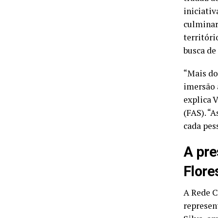
iniciati
culminar
territór
busca de 
“Mais do
imersão 
explica 
(FAS). “
cada pes
A pre
Flore
A Rede C
represen