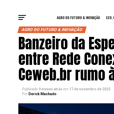
AGRO DO FUTURO & INOVAÇÃO
ECO,
AGRO DO FUTURO & INOVAÇÃO
Banzeiro da Esp
entre Rede Cone
Ceweb.br rumo 
Publicado
9 meses atrás
em
17 de novembro de 2025
Por
Derick Machado