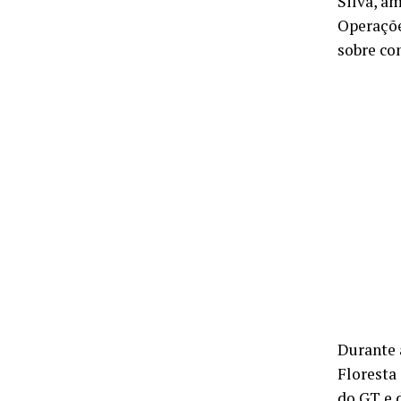
Silva, a
Operaçõe
sobre co
Durante 
Floresta
do GT e 