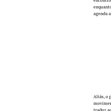
encontro
enquanto
agenda a
Aliás, o 
moviment
traduz a