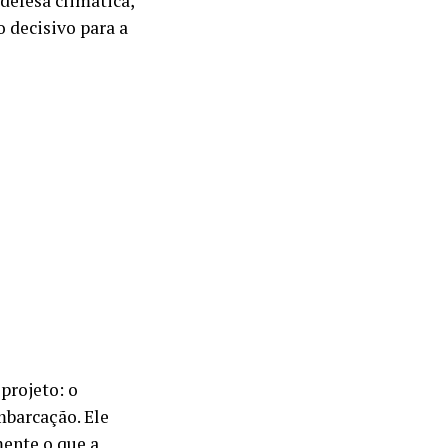
defesa climática,
 decisivo para a
projeto: o
barcação. Ele
mente o que a