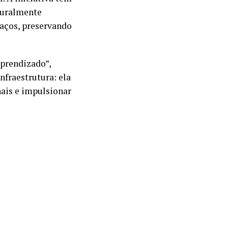
lturalmente
laços, preservando
prendizado”,
nfraestrutura: ela
nais e impulsionar