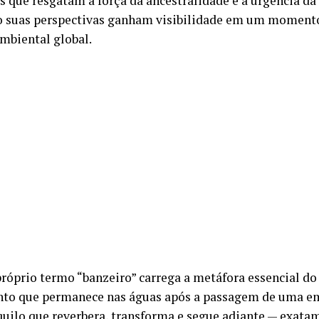
s que resgatam a força da ancestralidade e a urgência da 
 suas perspectivas ganham visibilidade em um momento
mbiental global.
próprio termo “banzeiro” carrega a metáfora essencial do 
o que permanece nas águas após a passagem de uma em
quilo que reverbera, transforma e segue adiante — exata