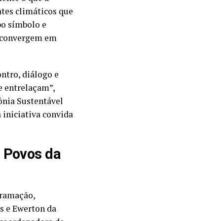
tes climáticos que
po símbolo e
is convergem em
ntro, diálogo e
e entrelaçam”,
ônia Sustentável
 iniciativa convida
o Povos da
gramação,
s e Ewerton da