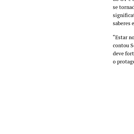
se torna
signific
saberes 
“Estar n
contou S
deve for
o protag