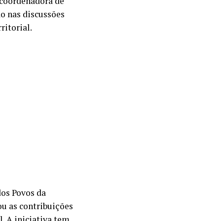
, coordenadora de
o nas discussões
ritorial.
dos Povos da
u as contribuições
. A iniciativa tem