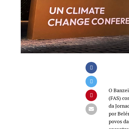
O Banzei
(FAS) co
da Jorna
por Belém
povos da