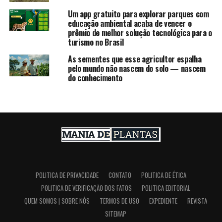
Um app gratuito para explorar parques com
educação ambiental acaba de vencer o
prêmio de melhor solução tecnológica para o
turismo no Brasil
As sementes que esse agricultor espalha
pelo mundo não nascem do solo — nascem
do conhecimento
POLITICA DE PRIVACIDADE
CONTATO
POLITICA DE ÉTICA
POLITICA DE VERIFICAÇÃO DOS FATOS
POLITICA EDITORIAL
QUEM SOMOS | SOBRE NÓS
TERMOS DE USO
EXPEDIENTE
REVISTA
SITEMAP