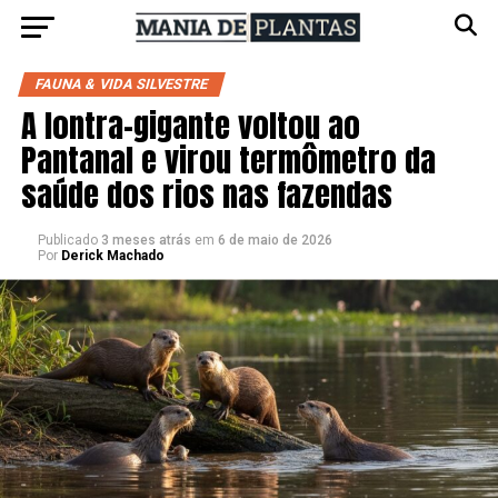
FAUNA & VIDA SILVESTRE
A lontra-gigante voltou ao
Pantanal e virou termômetro da
saúde dos rios nas fazendas
Publicado
3 meses atrás
em
6 de maio de 2026
Por
Derick Machado