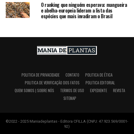
O ranking que ninguém esperava: mangueira
e abelha-europeia lideram a lista das
espécies que mais invadiram o Brasil
POLITICA DE PRIVACIDADE
CONTATO
POLITICA DE ÉTICA
POLITICA DE VERIFICAÇÃO DOS FATOS
POLITICA EDITORIAL
QUEM SOMOS | SOBRE NÓS
TERMOS DE USO
EXPEDIENTE
REVISTA
SITEMAP
©2022 - 2025 Maniadeplantas - Editora CFILLA (CNPJ: 47.923.569/0001-
92)