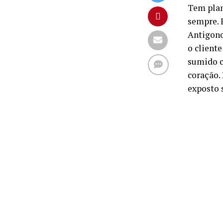
Tem plan
sempre. 
Antigono
o client
sumido c
coração.
exposto 