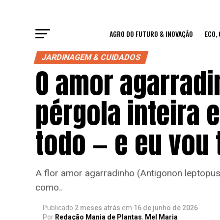
AGRO DO FUTURO & INOVAÇÃO
ECO,
JARDINAGEM & CUIDADOS
O amor agarradi
pérgola inteira 
todo — e eu vou 
A flor amor agarradinho (Antigonon leptopus)
como..
Publicado
2 meses atrás
em
16 de junho de 2026
Por
Redação Mania de Plantas
,
Mel Maria