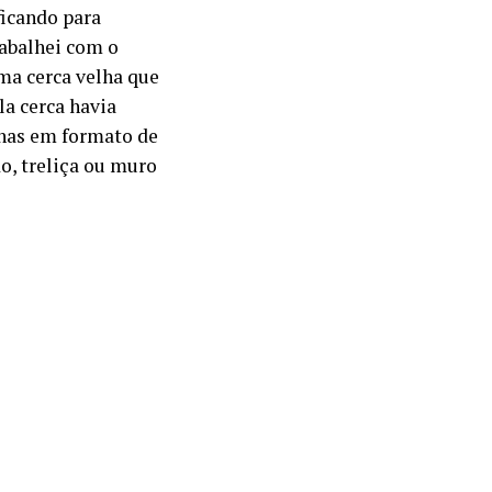
ficando para
rabalhei com o
ma cerca velha que
la cerca havia
lhas em formato de
o, treliça ou muro