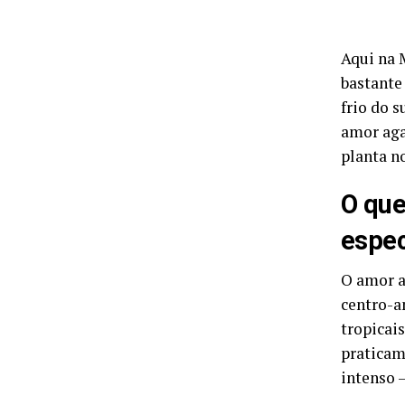
Aqui na 
bastante 
frio do s
amor aga
planta n
O que
espec
O amor a
centro-a
tropicai
praticam
intenso 