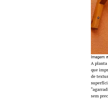
Imagem:
A planta
que impr
de textu
superfíc
“agarradi
sem prec