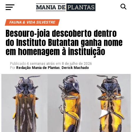
FAUNA & VIDA SILVESTRE
Besouro-joia descoberto dentro
do Instituto Butantan ganha nome
em homenagem à instituição
Publicado
4 semanas atrás
em
8 de julho de 2026
Por
Redação Mania de Plantas
,
Derick Machado