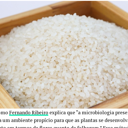
nomo
Fernando Ribeiro
explica que “a microbiologia prese
ia um ambiente propício para que as plantas se desenvo
anto em termos de flores quanto de folhagem.” Esse méto