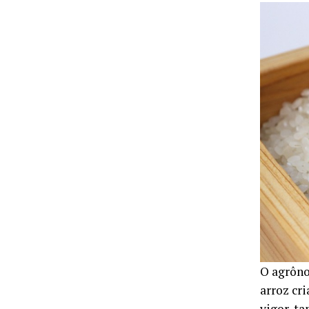
O agrô
arroz cr
vigor, t