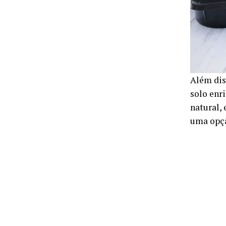
Além dis
solo enr
natural,
uma opçã