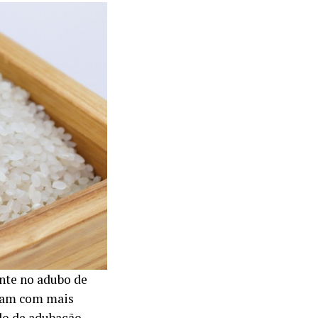
nte no adubo de
lvam com mais
do de
adubação