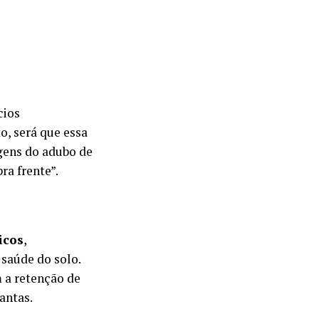
cios
o, será que essa
gens do adubo de
ra frente”.
icos
,
saúde do solo.
 a retenção de
antas.