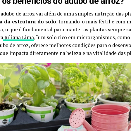
 os benefícios do adubo de arroz?
 adubo de arroz vai além de uma simples nutrição das pla
a da estrutura do solo
, tornando-o mais fértil e com 
ua, o que é fundamental para manter as plantas sempre s
ta
Juliana Lima
, “um solo rico em microrganismos, como 
ubo de arroz, oferece melhores condições para o desenv
 que impacta diretamente na beleza e na vitalidade das p