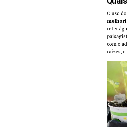
Quais
O uso do
melhori
reter ág
paisagis
com o ad
raízes, o