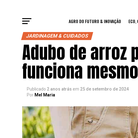
AGRO DO FUTURO & INOVAÇÃO
ECO,
JARDINAGEM & CUIDADOS
Adubo de arroz p
funciona mesm
Publicado
2 anos atrás
em
25 de setembro de 2024
Por
Mel Maria