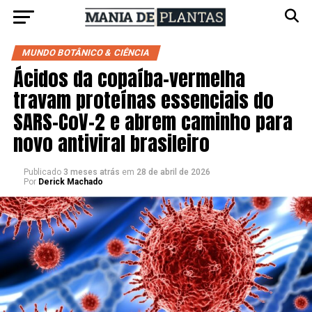
MUNDO BOTÂNICO & CIÊNCIA
Ácidos da copaíba-vermelha
travam proteínas essenciais do
SARS-CoV-2 e abrem caminho para
novo antiviral brasileiro
Publicado
3 meses atrás
em
28 de abril de 2026
Por
Derick Machado