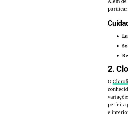
Além de 
purifica
Cuida
Lu
So
Re
2. Cl
O
Clorof
conhecid
variaçõe
perfeita
e interi