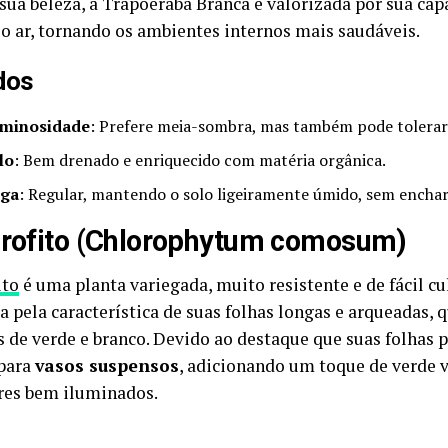
sua beleza, a Trapoeraba Branca é valorizada por sua cap
r o ar, tornando os ambientes internos mais saudáveis.
dos
minosidade
: Prefere meia-sombra, mas também pode tolerar l
lo
: Bem drenado e enriquecido com matéria orgânica.
ga
: Regular, mantendo o solo ligeiramente úmido, sem enchar
orofito (Chlorophytum comosum)
ito
é uma planta variegada, muito resistente e de fácil cu
a pela característica de suas folhas longas e arqueadas,
s de verde e branco. Devido ao destaque que suas folhas 
 para
vasos suspensos
, adicionando um toque de verde v
ores bem iluminados.