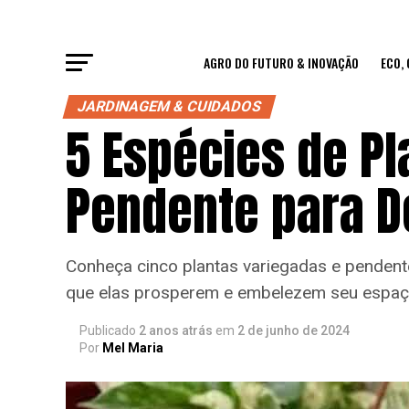
AGRO DO FUTURO & INOVAÇÃO
ECO,
JARDINAGEM & CUIDADOS
5 Espécies de Pl
Pendente para De
Conheça cinco plantas variegadas e pendente
que elas prosperem e embelezem seu espaç
Publicado
2 anos atrás
em
2 de junho de 2024
Por
Mel Maria