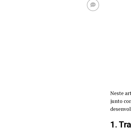
Neste ar
junto co
desenvol
1. Tr