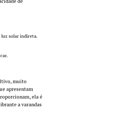
acidade de
uz solar indireta.
car.
ltivo, muito
 que apresentam
proporcionam, ela é
ibrante a varandas