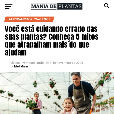
JARDINAGEM & CUIDADOS
Você está cuidando errado das
suas plantas? Conheça 5 mitos
que atrapalham mais do que
ajudam
Publicado
9 meses atrás
em
9 de novembro de 2025
Por
Mel Maria