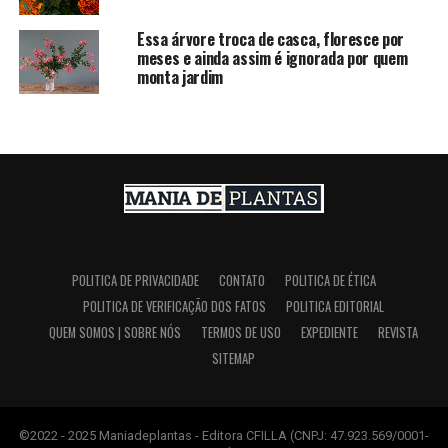
Essa árvore troca de casca, floresce por
meses e ainda assim é ignorada por quem
monta jardim
POLITICA DE PRIVACIDADE
CONTATO
POLITICA DE ÉTICA
POLITICA DE VERIFICAÇÃO DOS FATOS
POLITICA EDITORIAL
QUEM SOMOS | SOBRE NÓS
TERMOS DE USO
EXPEDIENTE
REVISTA
SITEMAP
©2022 - 2025 Maniadeplantas - Editora CFILLA (CNPJ: 47.923.569/0001-