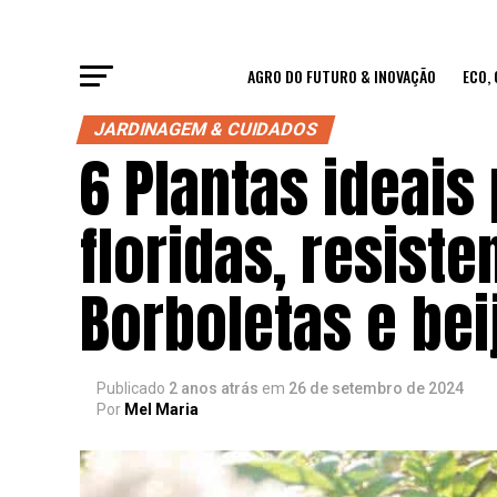
AGRO DO FUTURO & INOVAÇÃO
ECO,
JARDINAGEM & CUIDADOS
6 Plantas ideais
floridas, resist
Borboletas e beij
Publicado
2 anos atrás
em
26 de setembro de 2024
Por
Mel Maria