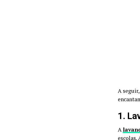
A seguir
encantam
1. La
A
lavan
escolas. 