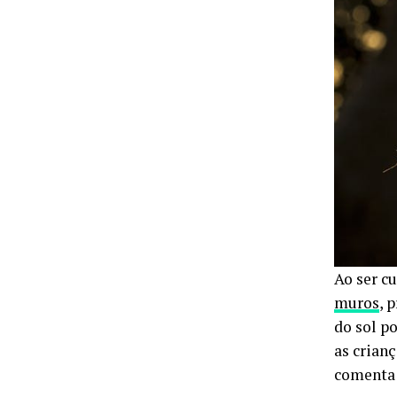
Ao ser c
muros
, 
do sol p
as crian
comenta 