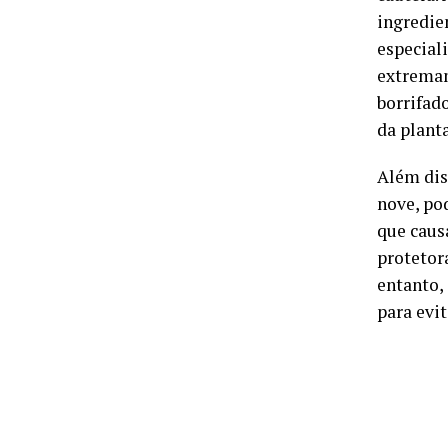
ingredie
especiali
extremam
borrifad
da plant
Além dis
nove, po
que caus
protetor
entanto,
para evi