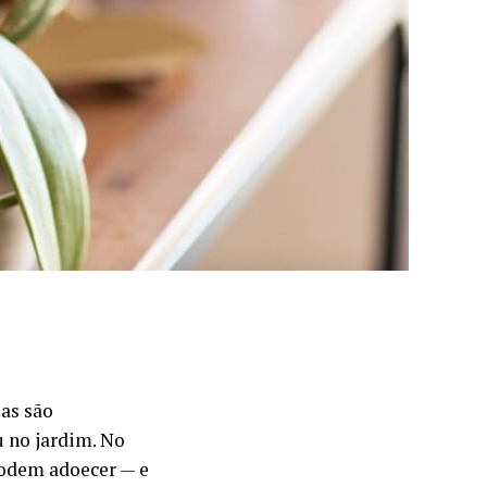
as são
u no jardim. No
podem adoecer — e