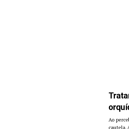
Trata
orquí
Ao perce
cautela.