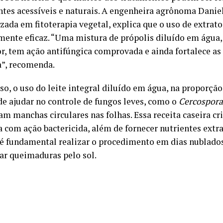
ntes acessíveis e naturais. A engenheira agrônoma Danie
zada em fitoterapia vegetal, explica que o uso de extrato
ente eficaz. “Uma mistura de própolis diluído em água,
or, tem ação antifúngica comprovada e ainda fortalece as
a”, recomenda.
so, o uso do leite integral diluído em água, na proporçã
de ajudar no controle de fungos leves, como o
Cercospora
am manchas circulares nas folhas. Essa receita caseira cr
a com ação bactericida, além de fornecer nutrientes extra
 é fundamental realizar o procedimento em dias nublados
tar queimaduras pelo sol.