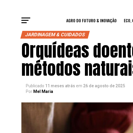
AGRO DO FUTURO & INOVAÇÃO
ECO,
JARDINAGEM & CUIDADOS
Orquídeas doent
métodos naturai
Publicado
11 meses atrás
em
26 de agosto de 2025
Por
Mel Maria