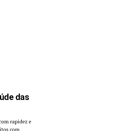
aúde das
 com rapidez e
eitos com