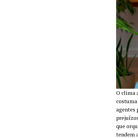
O clima 
costuma s
agentes 
prejuízo
que orqu
tendem a