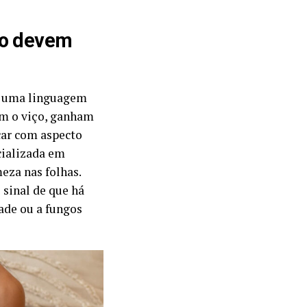
ão devem
m uma linguagem
em o viço, ganham
car com aspecto
cializada em
eza nas folhas.
 sinal de que há
ade ou a fungos