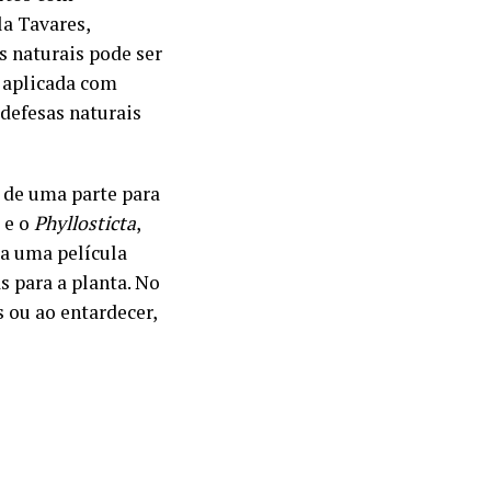
la Tavares,
s naturais pode ser
 aplicada com
 defesas naturais
o de uma parte para
e o
Phyllosticta
,
ia uma película
s para a planta. No
 ou ao entardecer,