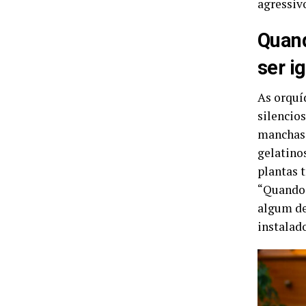
agressiv
Quand
ser i
As orquí
silencio
manchas 
gelatino
plantas 
“Quando 
algum de
instalado