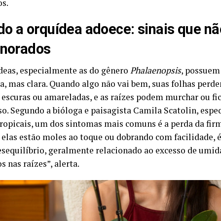
os.
o a orquídea adoece: sinais que n
gnorados
deas, especialmente as do gênero
Phalaenopsis
, possue
sa, mas clara. Quando algo não vai bem, suas folhas perd
escuras ou amareladas, e as raízes podem murchar ou fi
so. Segundo a bióloga e paisagista Camila Scatolin, espe
tropicais, um dos sintomas mais comuns é a perda da firm
elas estão moles ao toque ou dobrando com facilidade, é
sequilíbrio, geralmente relacionado ao excesso de umid
s nas raízes”, alerta.