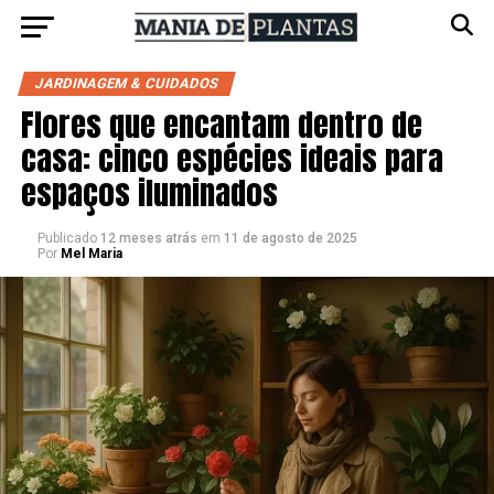
JARDINAGEM & CUIDADOS
Flores que encantam dentro de
casa: cinco espécies ideais para
espaços iluminados
Publicado
12 meses atrás
em
11 de agosto de 2025
Por
Mel Maria