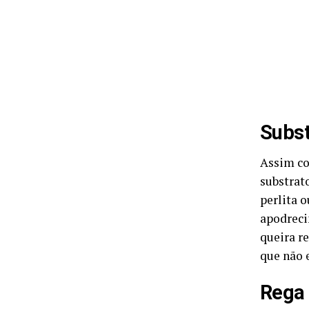
Subst
Assim co
substrat
perlita 
apodreci
queira r
que não 
Rega