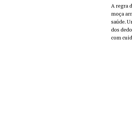
A regra 
moça arm
saúde. U
dos dedo
com cuid