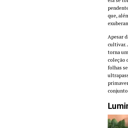
ela se t
pendente
que, alé
exuberan
Apesar d
cultivar
torna um
coleção 
folhas s
ultrapas
primaver
conjunto
Lumin