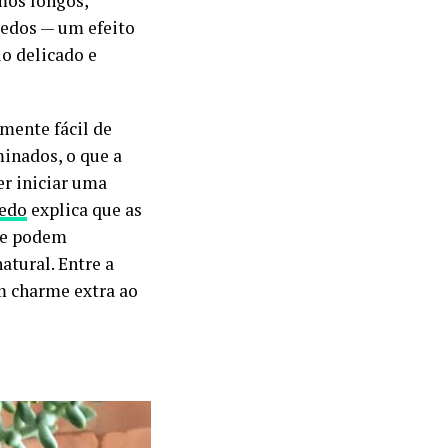
mos longos,
dedos — um efeito
o delicado e
mente fácil de
minados, o que a
r iniciar uma
redo
explica que as
que podem
tural. Entre a
um charme extra ao