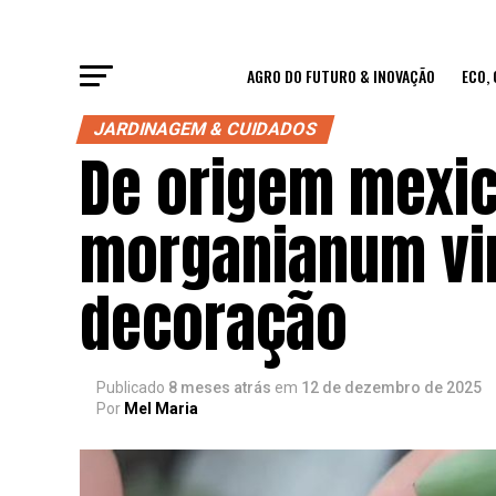
AGRO DO FUTURO & INOVAÇÃO
ECO,
JARDINAGEM & CUIDADOS
De origem mexi
morganianum vir
decoração
Publicado
8 meses atrás
em
12 de dezembro de 2025
Por
Mel Maria