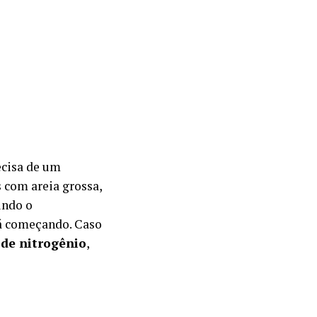
cisa de um
s com areia grossa,
indo o
á começando. Caso
 de nitrogênio
,