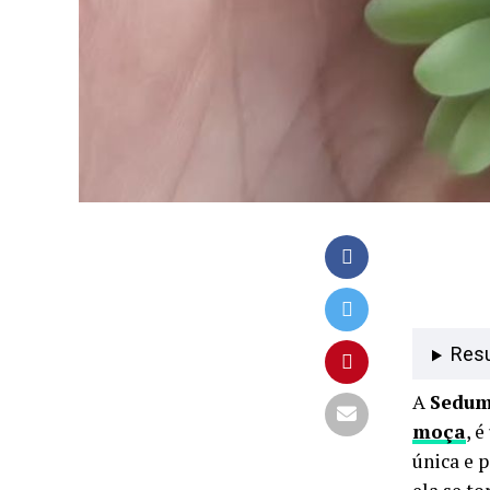
Res
A
Sedu
moça
, 
única e p