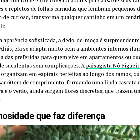
ornou um ícone entre colecionadores por causa de seus ra
s e repletos de folhas carnudas que lembram pequenos 
m de curioso, transforma qualquer cantinho em um cenári
te.
a aparência sofisticada, a dedo-de-moça é surpreendente
. Aliás, ela se adapta muito bem a ambientes internos ilu
a das preferidas para quem vive em apartamentos ou que
de suculentas sem complicações. A
paisagista Nô Figuei
e organizam em espirais perfeitas ao longo dos ramos, 
sar 60 cm de comprimento, formando uma linda cascata na
a e o verão, ainda surgem flores discretas, que trazem 
.
osidade que faz diferença