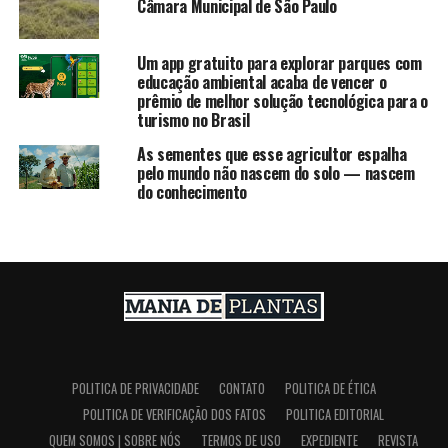
Câmara Municipal de São Paulo
Um app gratuito para explorar parques com
educação ambiental acaba de vencer o
prêmio de melhor solução tecnológica para o
turismo no Brasil
As sementes que esse agricultor espalha
pelo mundo não nascem do solo — nascem
do conhecimento
POLITICA DE PRIVACIDADE
CONTATO
POLITICA DE ÉTICA
POLITICA DE VERIFICAÇÃO DOS FATOS
POLITICA EDITORIAL
QUEM SOMOS | SOBRE NÓS
TERMOS DE USO
EXPEDIENTE
REVISTA