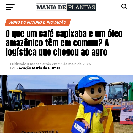
AGRO DO FUTURO & INOVAÇÃO
O que um café capixaba e um óleo
amazônico têm em comum? A
logística que chegou ao agro
Publicado
3 meses atrás
em
22 de maio de 2026
Por
Redação Mania de Plantas