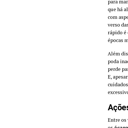
para man
que há a
com aspe
verso da
rápido é
épocas m
Além dis
poda ina
perde par
E, apesar
cuidados
excessiv
Ações
Entre os
os
ácar