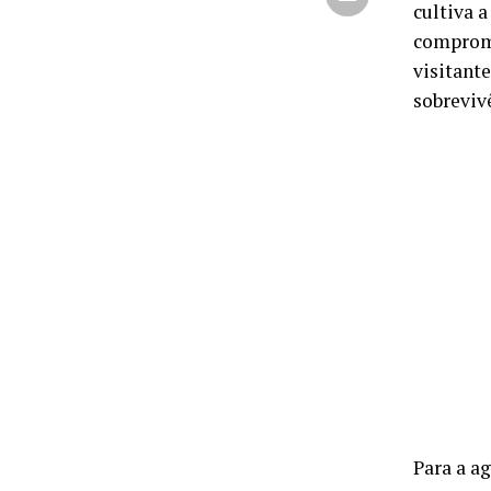
cultiva 
comprome
visitant
sobreviv
Para a a