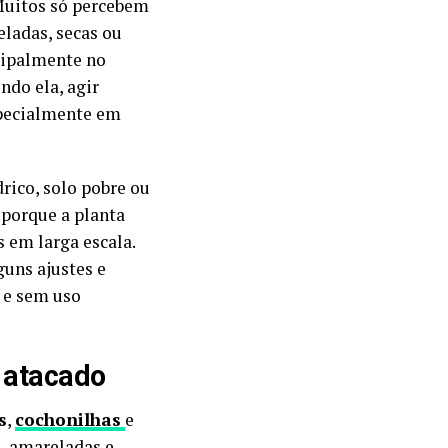
“Muitos só percebem
eladas, secas ou
cipalmente no
ndo ela, agir
specialmente em
rico, solo pobre ou
 porque a planta
s em larga escala.
guns ajustes e
s e sem uso
o atacado
s
,
cochonilhas
e
s, amareladas e