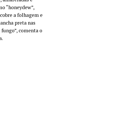
omo “honeydew”,
cobre a folhagem e
mancha preta nas
e fungo”, comenta o
a.