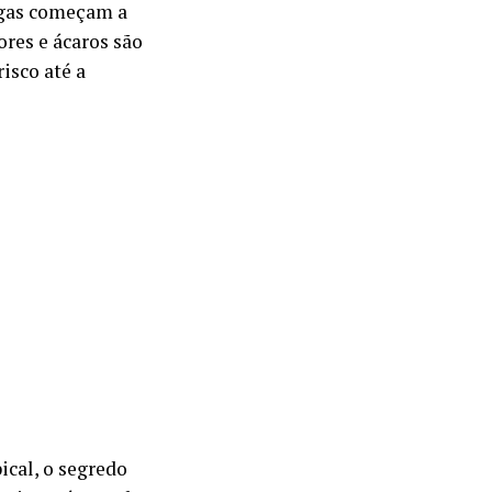
ragas começam a
ores e ácaros são
isco até a
ical, o segredo