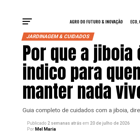
AGRO DO FUTURO & INOVAÇÃO
ECO,
JARDINAGEM & CUIDADOS
Por que a jiboia
indico para que
manter nada viv
Guia completo de cuidados com a jiboia, dire
Publicado
2 semanas atrás
em
20 de julho de 2026
Por
Mel Maria