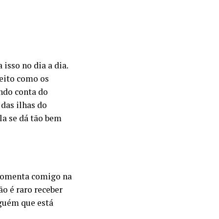
sso no dia a dia.
jeito como os
ndo conta do
 das ilhas do
ela se dá tão bem
 comenta comigo na
ão é raro receber
lguém que está