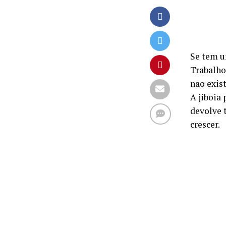
Se tem um
Trabalho
não exis
A jiboia
devolve 
crescer.