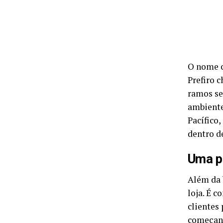
O nome c
Prefiro 
ramos se
ambiente.
Pacífico,
dentro d
Uma pl
Além da 
loja. É c
clientes
começand