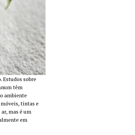
. Estudos sobre
emnum têm
no ambiente
móveis, tintas e
 ar, mas é um
ipalmente em