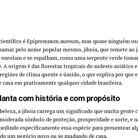
ientífico é Epipremnum aureum, mas quase ninguém usa i
chamar pelo nome popular mesmo, jiboia, que remete ao 
 enrolam e se espalham, como uma serpente verde toma
 A origem é das florestas tropicais do sudeste asiático e
 regiões de clima quente e úmido, o que explica por que 
e casa em praticamente qualquer cidade brasileira.
anta com história e com propósito
beleza, a jiboia carrega um significado que muita gente
onsiderada símbolo de proteção, prosperidade e sorte, e n
 pedindo especificamente essa espécie para presentear a
o um negócio novo ou se mudando de casa.