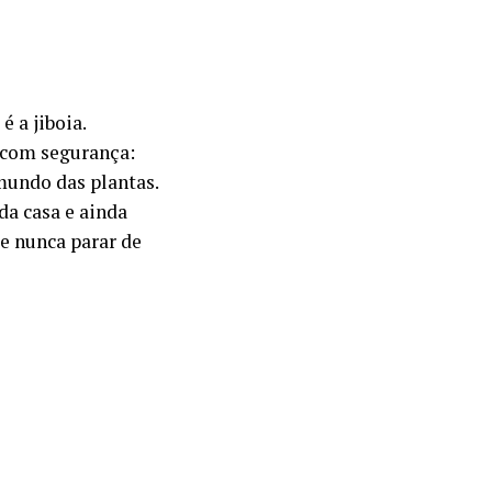
 a jiboia.
r com segurança:
undo das plantas.
da casa e ainda
e nunca parar de