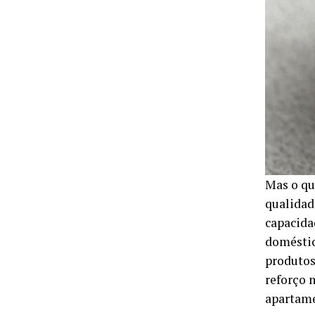
Mas o qu
qualidad
capacida
doméstic
produtos
reforço 
apartame