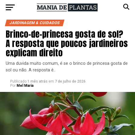
JARDINAGEM & CUIDADOS
Brinco-de-princesa gosta de sol?
A resposta que poucos jardineiros
explicam direito
Uma duvida muito comum, é se o brinco de princesa gosta de
sol ou não. A resposta é..
Publicado
1 mês atrás
em
7 de julho de 2026
Por
Mel Maria