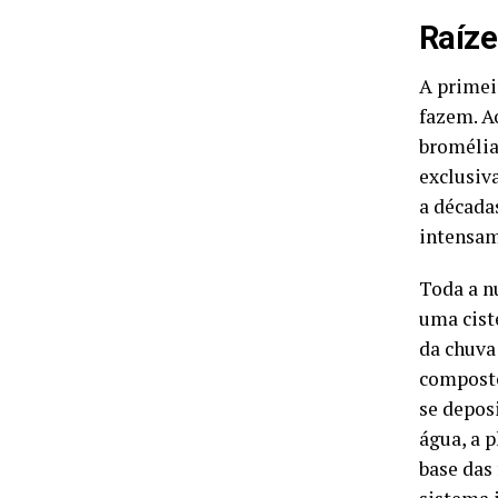
Raíze
A primei
fazem. A
bromélia
exclusiv
a década
intensam
Toda a n
uma cist
da chuva 
composto
se depos
água, a p
base das