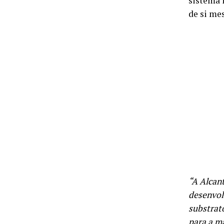
sistema 
de si me
“A Alcan
desenvol
substrat
para a ma