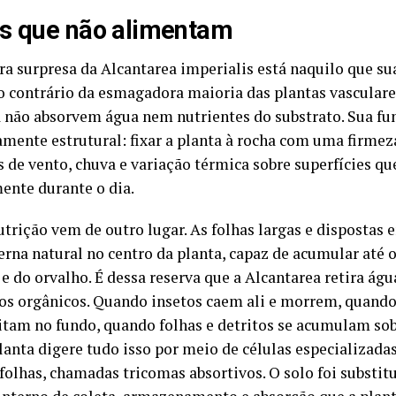
s que não alimentam
ra surpresa da Alcantarea imperialis está naquilo que su
o contrário da esmagadora maioria das plantas vasculares
 não absorvem água nem nutrientes do substrato. Sua fu
amente estrutural: fixar a planta à rocha com uma firmeza
s de vento, chuva e variação térmica sobre superfícies q
ente durante o dia.
utrição vem de outro lugar. As folhas largas e dispostas
erna natural no centro da planta, capaz de acumular até o
e do orvalho. É dessa reserva que a Alcantarea retira águ
s orgânicos. Quando insetos caem ali e morrem, quando 
itam no fundo, quando folhas e detritos se acumulam sobr
lanta digere tudo isso por meio de células especializada
 folhas, chamadas tricomas absortivos. O solo foi substi