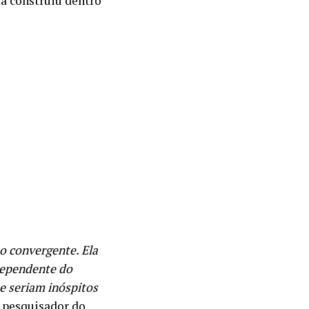
a construiu dentro
o convergente. Ela
dependente do
e seriam inóspitos
, pesquisador do