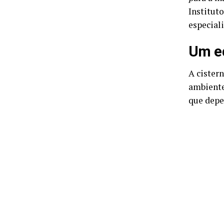
Institut
especial
Um ec
A cister
ambiente
que depe