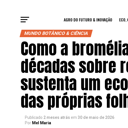
AGRO DO FUTURO & INOVAÇÃO
ECO,
MUNDO BOTÂNICO & CIÊNCIA
Como a bromélia
décadas sobre r
sustenta um eco
das próprias fol
Publicado
2 meses atrás
em
30 de maio de 2026
Por
Mel Maria