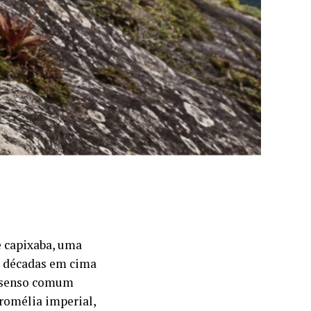
e capixaba, uma
r décadas em cima
o senso comum
bromélia imperial,