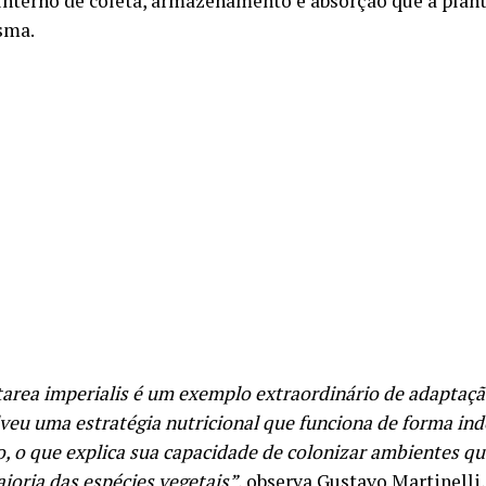
interno de coleta, armazenamento e absorção que a plant
sma.
tarea imperialis é um exemplo extraordinário de adaptaçã
veu uma estratégia nutricional que funciona de forma in
o, o que explica sua capacidade de colonizar ambientes qu
ioria das espécies vegetais”
, observa Gustavo Martinelli