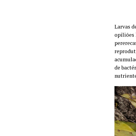
Larvas d
opiliões
perereca
reprodut
acumulad
de bacté
nutriente