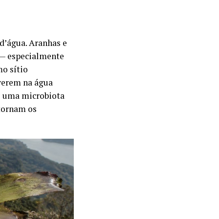
d’água. Aranhas e
e — especialmente
mo sítio
lverem na água
e uma microbiota
 tornam os