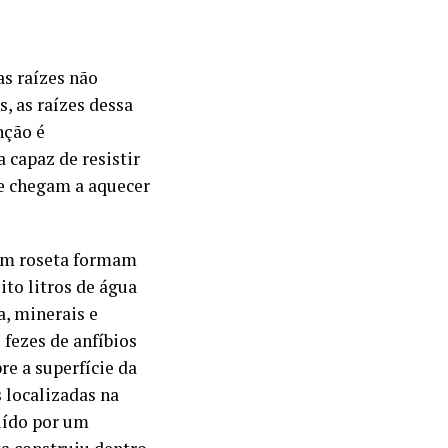
as raízes não
, as raízes dessa
nção é
 capaz de resistir
ue chegam a aquecer
 em roseta formam
ito litros de água
a, minerais e
fezes de anfíbios
e a superfície da
s localizadas na
tuído por um