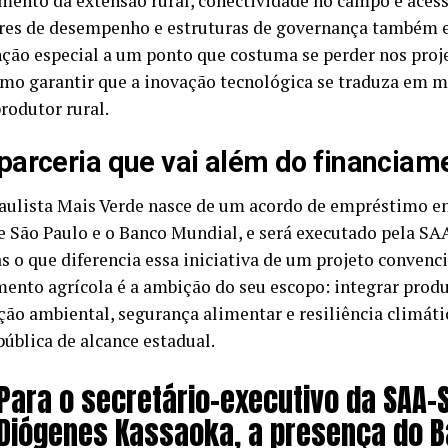
imento da extensão rural, conectividade no campo e aces
res de desempenho e estruturas de governança também 
ção especial a um ponto que costuma se perder nos proj
omo garantir que a inovação tecnológica se traduza em m
rodutor rural.
arceria que vai além do financiam
aulista Mais Verde nasce de um acordo de empréstimo e
e São Paulo e o Banco Mundial, e será executado pela SA
s o que diferencia essa iniciativa de um projeto convenc
mento agrícola é a ambição do seu escopo: integrar produ
ção ambiental, segurança alimentar e resiliência climát
pública de alcance estadual.
Para o secretário-executivo da SAA-S
Diógenes Kassaoka, a presença do 