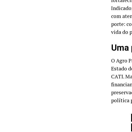
fortalec
Indicado
com aten
porte: c
vida do p
Uma p
O Agro P
Estado d
CATI. Ma
financia
preserva
política 