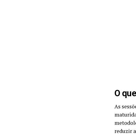
O que
As sessõ
maturida
metodolo
reduzir 