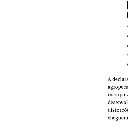
A declar
agropecu
incorpor
desenvol
distorçõ
cheguem 