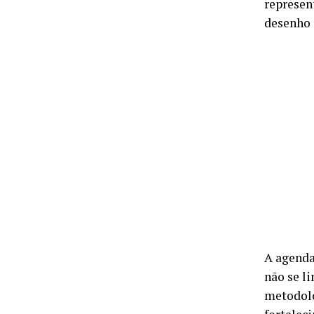
represen
desenho 
A agenda
não se l
metodolo