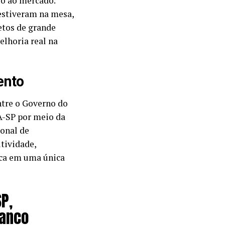
so ao mercado.
estiveram na mesa,
etos de grande
elhoria real na
ento
ntre o Governo do
A-SP por meio da
ional de
tividade,
ica em uma única
P,
Banco