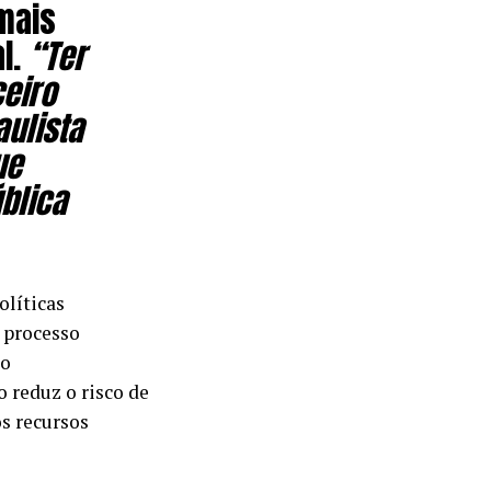
mais
al.
“Ter
eiro
aulista
ue
blica
olíticas
o processo
do
 reduz o risco de
s recursos